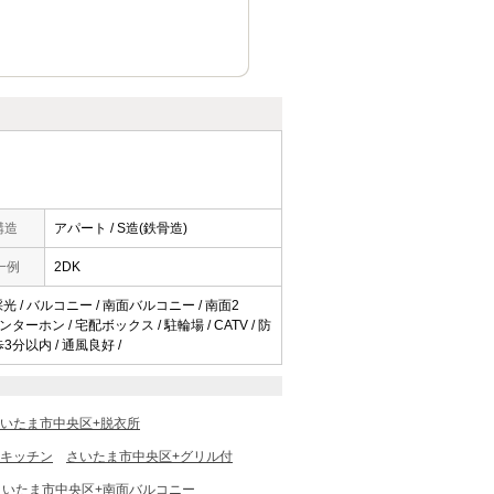
構造
アパート / S造(鉄骨造)
一例
2DK
採光 / バルコニー / 南面バルコニー / 南面2
ターホン / 宅配ボックス / 駐輪場 / CATV / 防
3分以内 / 通風良好 /
いたま市中央区+脱衣所
ムキッチン
さいたま市中央区+グリル付
さいたま市中央区+南面バルコニー