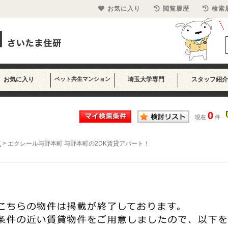
お気に入り
閲覧履歴
検索
お気に入り
ペット共生マンション
埼玉大学専門
スタッフ紹介
0
現在
件
覧
>
エクレール与野本町 与野本町の2DK賃貸アパート！