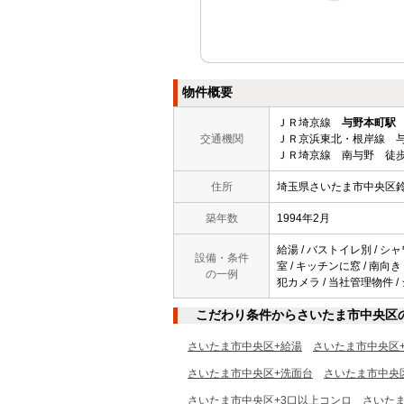
物件概要
ＪＲ埼京線
与野本町駅
交通機関
ＪＲ京浜東北・根岸線 与
ＪＲ埼京線 南与野 徒歩
住所
埼玉県さいたま市中央区
築年数
1994年2月
給湯 / バストイレ別 / シャ
設備・条件
室 / キッチンに窓 / 南向き 
の一例
犯カメラ / 当社管理物件 /
こだわり条件からさいたま市中央区
さいたま市中央区+給湯
さいたま市中央区
さいたま市中央区+洗面台
さいたま市中央
さいたま市中央区+3口以上コンロ
さいた