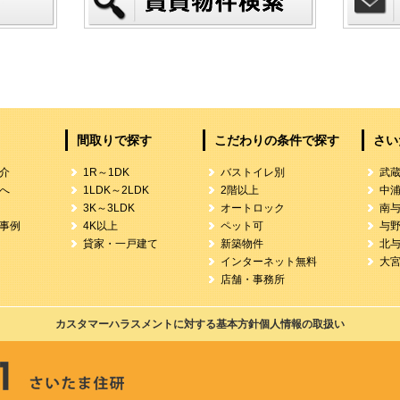
間取りで探す
こだわりの条件で探す
さい
介
1R～1DK
バストイレ別
武
へ
1LDK～2LDK
2階以上
中
3K～3LDK
オートロック
南
事例
4K以上
ペット可
与
貸家・一戸建て
新築物件
北
インターネット無料
大
店舗・事務所
カスタマーハラスメントに対する基本方針
個人情報の取扱い