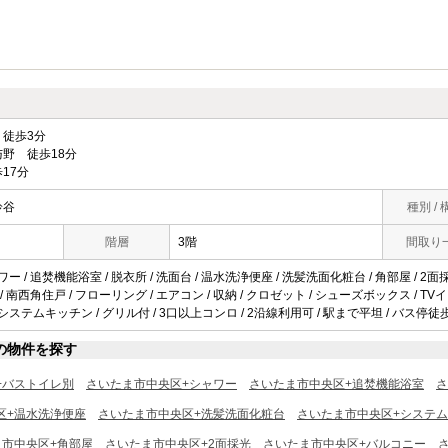
徒歩3分
野 徒歩18分
17分
鈴谷
種別 / 
階層
3階
間取り
ワー / 追焚機能浴室 / 脱衣所 / 洗面台 / 温水洗浄便座 / 洗髪洗面化粧台 / 角部屋 / 2面
/ 南西角住戸 / フローリング / エアコン / 収納 / クロゼット / シューズボックス / TVイン
 システムキッチン / グリル付 / 3口以上コンロ / 2沿線利用可 / 駅まで平坦 / バス停徒歩
の物件を探す
+バストイレ別
さいたま市中央区+シャワー
さいたま市中央区+追焚機能浴室
さ
区+温水洗浄便座
さいたま市中央区+洗髪洗面化粧台
さいたま市中央区+システ
ま市中央区+角部屋
さいたま市中央区+2面採光
さいたま市中央区+バルコニー