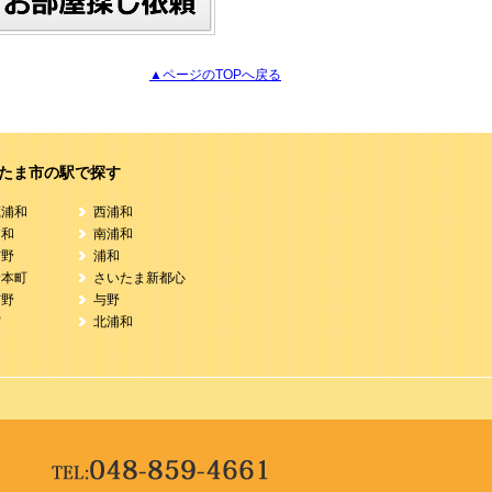
▲ページのTOPへ戻る
たま市の駅で探す
蔵浦和
西浦和
浦和
南浦和
与野
浦和
野本町
さいたま新都心
与野
与野
宮
北浦和