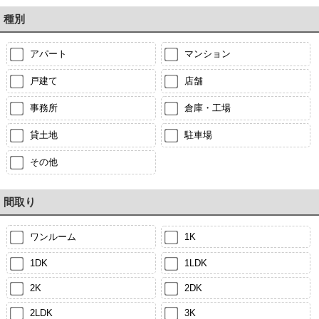
種別
アパート
マンション
戸建て
店舗
事務所
倉庫・工場
貸土地
駐車場
その他
間取り
ワンルーム
1K
1DK
1LDK
2K
2DK
2LDK
3K