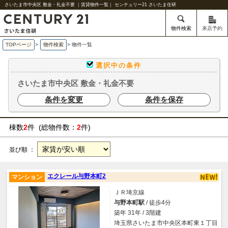
さいたま市中央区 敷金・礼金不要 ｜賃貸物件一覧｜ センチュリー21 さいたま住研
物件検索
来店予約
TOPページ
>
物件検索
>
物件一覧
選択中の条件
さいたま市中央区 敷金・礼金不要
条件を変更
条件を保存
棟数
2
件 (総物件数：
2
件)
並び順 ：
エクレール与野本町2
マンション
ＪＲ埼京線
与野本町駅
/ 徒歩4分
築年 31年 / 3階建
埼玉県さいたま市中央区本町東１丁目