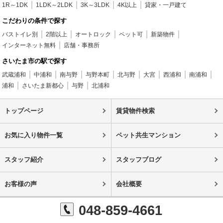
1R～1DK
1LDK～2LDK
3K～3LDK
4K以上
貸家・一戸建て
こだわりの条件で探す
バストイレ別
2階以上
オートロック
ペット可
新築物件
インターネット無料
店舗・事務所
さいたま市の駅で探す
武蔵浦和
中浦和
南与野
与野本町
北与野
大宮
西浦和
南浦和
浦和
さいたま新都心
与野
北浦和
トップページ
賃貸物件検索
お気に入り物件一覧
ペット共生マンション
スタッフ紹介
スタッフブログ
お客様の声
会社概要
048-859-4661