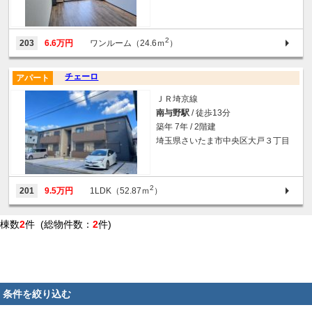
2
203
6.6万円
ワンルーム（24.6ｍ
）
チェーロ
アパート
ＪＲ埼京線
南与野駅
/ 徒歩13分
築年 7年 / 2階建
埼玉県さいたま市中央区大戸３丁目
2
201
9.5万円
1LDK（52.87ｍ
）
棟数
2
件 (総物件数：
2
件)
条件を絞り込む