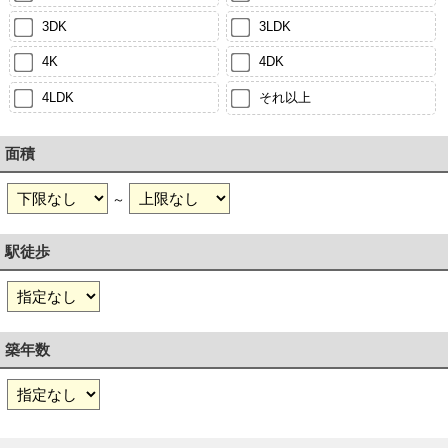
3DK
3LDK
4K
4DK
4LDK
それ以上
面積
～
駅徒歩
築年数