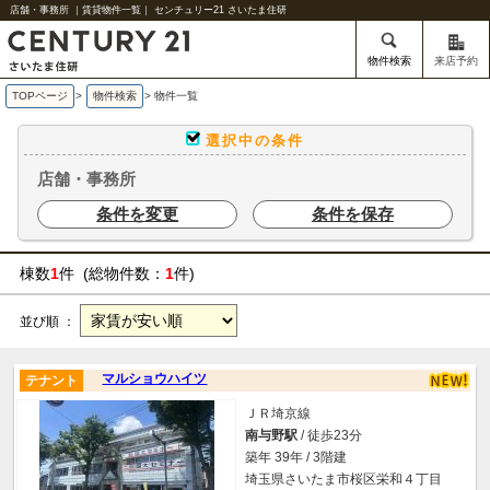
店舗・事務所 ｜賃貸物件一覧｜ センチュリー21 さいたま住研
物件検索
来店予約
TOPページ
>
物件検索
>
物件一覧
選択中の条件
店舗・事務所
条件を変更
条件を保存
棟数
1
件 (総物件数：
1
件)
並び順 ：
マルショウハイツ
テナント
ＪＲ埼京線
南与野駅
/ 徒歩23分
築年 39年 / 3階建
埼玉県さいたま市桜区栄和４丁目