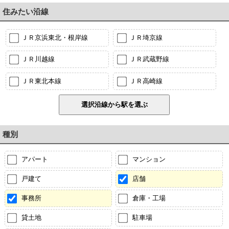
住みたい沿線
ＪＲ京浜東北・根岸線
ＪＲ埼京線
ＪＲ川越線
ＪＲ武蔵野線
ＪＲ東北本線
ＪＲ高崎線
種別
アパート
マンション
戸建て
店舗
事務所
倉庫・工場
貸土地
駐車場