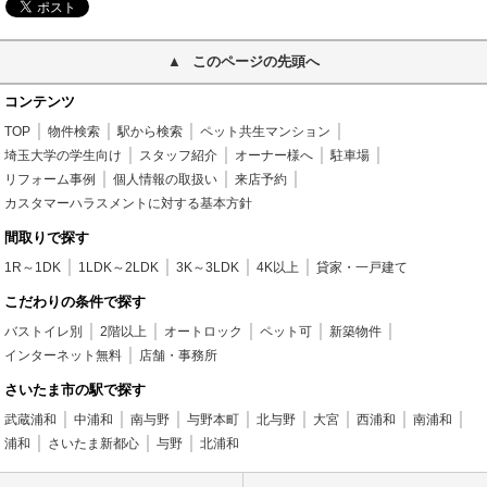
このページの先頭へ
コンテンツ
TOP
物件検索
駅から検索
ペット共生マンション
埼玉大学の学生向け
スタッフ紹介
オーナー様へ
駐車場
リフォーム事例
個人情報の取扱い
来店予約
カスタマーハラスメントに対する基本方針
間取りで探す
1R～1DK
1LDK～2LDK
3K～3LDK
4K以上
貸家・一戸建て
こだわりの条件で探す
バストイレ別
2階以上
オートロック
ペット可
新築物件
インターネット無料
店舗・事務所
さいたま市の駅で探す
武蔵浦和
中浦和
南与野
与野本町
北与野
大宮
西浦和
南浦和
浦和
さいたま新都心
与野
北浦和