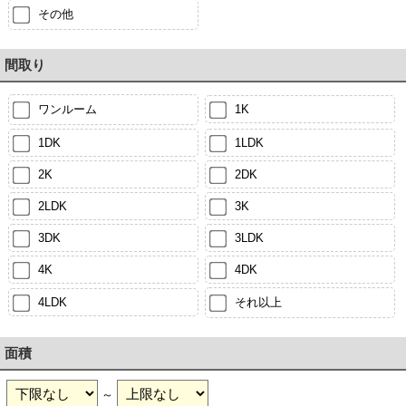
その他
間取り
ワンルーム
1K
1DK
1LDK
2K
2DK
2LDK
3K
3DK
3LDK
4K
4DK
4LDK
それ以上
面積
～