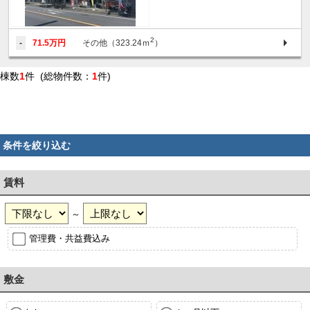
2
-
71.5万円
その他（323.24ｍ
）
棟数
1
件 (総物件数：
1
件)
条件を絞り込む
賃料
～
管理費・共益費込み
敷金