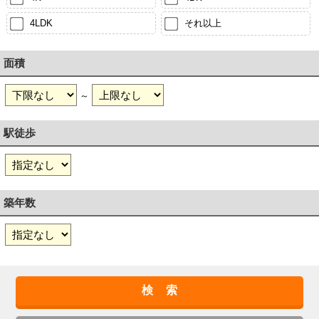
4LDK
それ以上
面積
～
駅徒歩
築年数