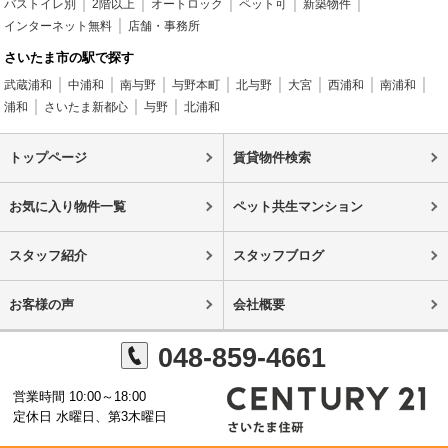
バストイレ別
2階以上
オートロック
ペット可
新築物件
インターネット無料
店舗・事務所
さいたま市の駅で探す
武蔵浦和
中浦和
南与野
与野本町
北与野
大宮
西浦和
南浦和
浦和
さいたま新都心
与野
北浦和
トップページ
賃貸物件検索
お気に入り物件一覧
ペット共生マンション
スタッフ紹介
スタッフブログ
お客様の声
会社概要
048-859-4661
営業時間 10:00～18:00
定休日 水曜日、第3木曜日