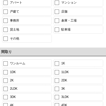
アパート
マンション
戸建て
店舗
事務所
倉庫・工場
貸土地
駐車場
その他
間取り
ワンルーム
1K
1DK
1LDK
2K
2DK
2LDK
3K
3DK
3LDK
4K
4DK