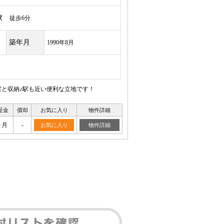
駅
徒歩6分
築年月
1990年8月
室と収納♪駅も近い便利な立地です！
証金
償却
お気に入り
物件詳細
ヶ月
-
お気に入り
物件詳細