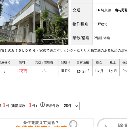
交通
ＪＲ埼京線
南与野
物件種別
一戸建て
階数/構造
2階建/木造
期貸しのみ！５ＬＤＫ Ｇ・家族で過ごすリビング～ゆとりと独立感のある広めの居
部屋番号
賃料
共益 / 管理費
間取り
専有面積
敷金
礼金
保
2
-
12万円
- / -
5LDK
1ヶ月
1ヶ月
0
124.2ｍ
1
1
数
件 (総部屋数：
件)
表示件数