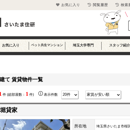
お気に入り
閲覧履歴
検索
お気に入り
ペット共生マンション
埼玉大学専門
スタッフ紹介
建て 賃貸物件一覧
1
1
件 (総部屋数：
件)
表示件数
堀貸家
所在地
埼玉県さいたま市桜