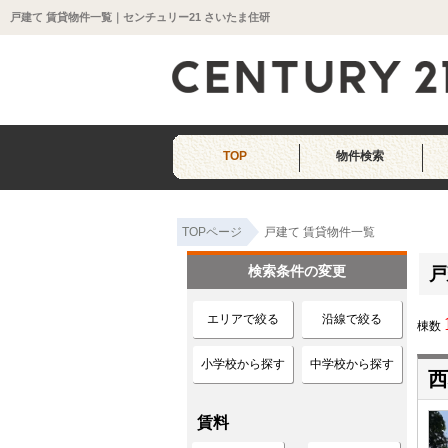
戸建て 賃貸物件一覧｜センチュリー21 さいたま住研
TOP
物件検索
TOPページ
戸建て 賃貸物件一覧
検索条件の変更
戸
エリアで絞る
沿線で絞る
棟数
小学校から探す
中学校から探す
西
賃料