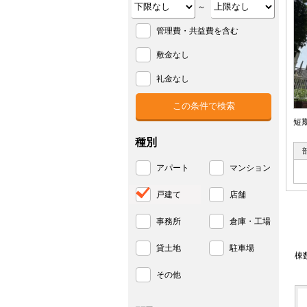
～
管理費・共益費を含む
敷金なし
礼金なし
短
種別
アパート
マンション
戸建て
店舗
事務所
倉庫・工場
貸土地
駐車場
棟
その他