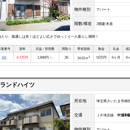
物件種別
アパート
階数/構造
2階建/木造
当たり、風通しは良！ほどよい広さでゆっくり一人暮らし満喫！
部屋番号
賃料
共益 / 管理費
間取り
専有面積
敷金
礼金
保
2
101
6.3万円
2,000円 / -
2K
10万円
0ヶ月
0
34.02ｍ
ランドハイツ
所在地
埼玉県さいたま市南
交通
ＪＲ埼京線
中浦和
物件種別
アパート