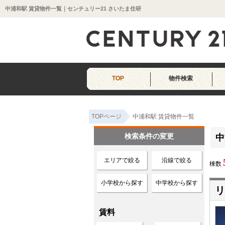
中浦和駅 賃貸物件一覧｜センチュリー21 さいたま住研
TOP
物件検索
TOPページ
中浦和駅 賃貸物件一覧
検索条件の変更
中
エリアで絞る
沿線で絞る
棟数
小学校から探す
中学校から探す
リ
賃料