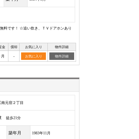
ト無料です！ ☆追い炊き、ＴＶドアホンあり
証金
償却
お気に入り
物件詳細
ヶ月
-
お気に入り
物件詳細
区南元宿２丁目
駅
徒歩21分
築年月
1983年11月