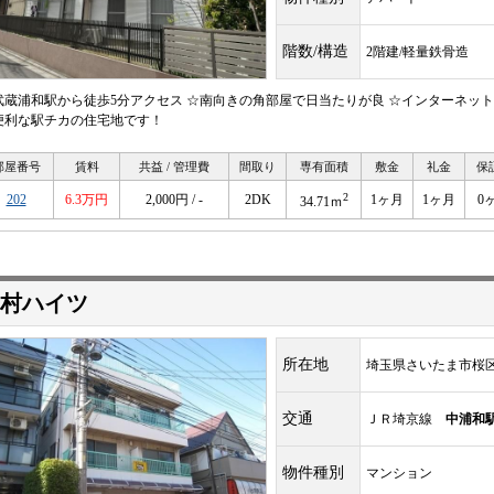
階数/構造
2階建/軽量鉄骨造
武蔵浦和駅から徒歩5分アクセス ☆南向きの角部屋で日当たりが良 ☆インターネッ
便利な駅チカの住宅地です！
部屋番号
賃料
共益 / 管理費
間取り
専有面積
敷金
礼金
保
2
202
6.3万円
2,000円 / -
2DK
1ヶ月
1ヶ月
0
34.71ｍ
村ハイツ
所在地
埼玉県さいたま市桜
交通
ＪＲ埼京線
中浦和
物件種別
マンション