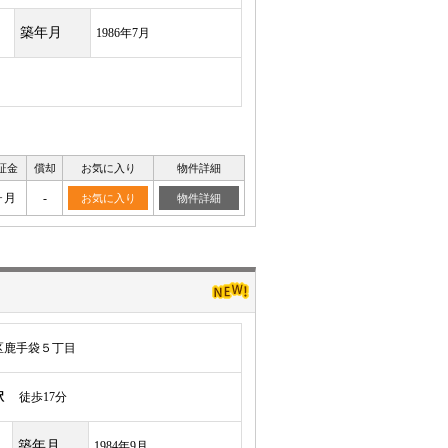
築年月
1986年7月
証金
償却
お気に入り
物件詳細
ヶ月
-
お気に入り
物件詳細
区鹿手袋５丁目
駅
徒歩17分
築年月
1984年9月