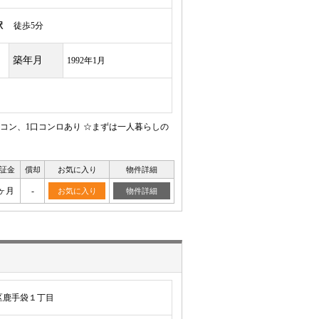
駅
徒歩5分
築年月
1992年1月
アコン、1口コンロあり ☆まずは一人暮らしの
証金
償却
お気に入り
物件詳細
ヶ月
-
お気に入り
物件詳細
区鹿手袋１丁目