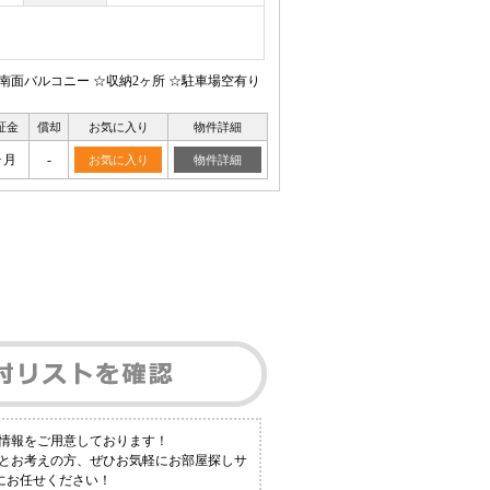
☆南面バルコニー ☆収納2ヶ所 ☆駐車場空有り
証金
償却
お気に入り
物件詳細
ヶ月
-
お気に入り
物件詳細
情報をご用意しております！
！とお考えの方、ぜひお気軽にお部屋探しサ
研にお任せください！