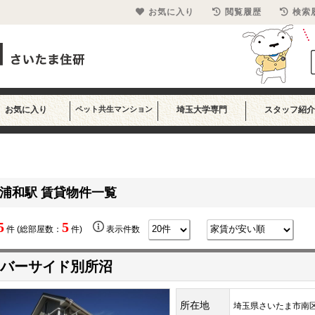
お気に入り
閲覧履歴
検索
お気に入り
ペット共生マンション
埼玉大学専門
スタッフ紹介
浦和駅 賃貸物件一覧
5
5
件 (総部屋数：
件)
表示件数
バーサイド別所沼
所在地
埼玉県さいたま市南