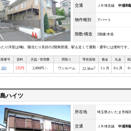
交通
ＪＲ埼京線
中浦和
物件種別
アパート
階数/構造
2階建/木造
ったり洋室は8帖、陽当たり良好の2階角部屋。駅も近くて通勤・通学には便利です。
部屋番号
賃料
共益 / 管理費
間取り
専有面積
敷金
礼金
保
2
203
5万円
2,000円 / -
ワンルーム
1ヶ月
0ヶ月
0
22.36ｍ
島ハイツ
所在地
埼玉県さいたま市桜
交通
ＪＲ埼京線
中浦和