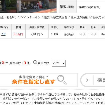
階数/構造
3階建/S造(鉄骨造)
敷金・礼金0円 ☆TVインターホン ☆追焚 ☆独立洗面台 ☆温水洗浄便座 ☆2面採光 
部屋番号
賃料
共益 / 管理費
間取り
専有面積
敷金
礼金
保
2
202
6.5万円
2,000円 / -
1LDK
0ヶ月
0ヶ月
0
40.57ｍ
5
5
数
件 (総部屋数：
件)
表示件数
中浦和駅 賃貸の物件をお探しですか？当社では掲載している物件以外にも多数物件
中浦和駅 の物件一覧の中でご希望の物件が見つからない！もっと詳しく知りたい
ービスをご利用 ください！中浦和駅 関連の情報ならセンチュリー21 さいたま住