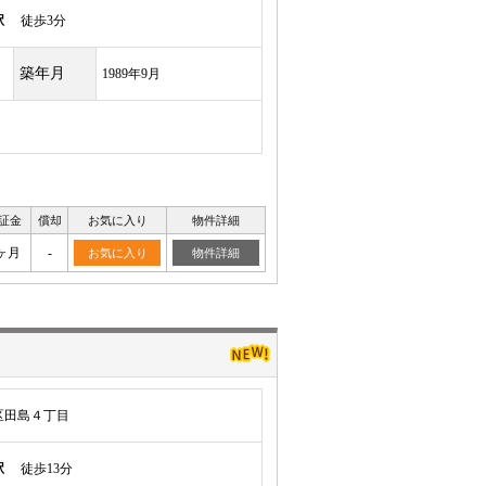
駅
徒歩3分
築年月
1989年9月
証金
償却
お気に入り
物件詳細
ヶ月
-
お気に入り
物件詳細
区田島４丁目
駅
徒歩13分