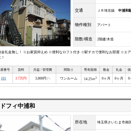
交通
ＪＲ埼京線
中浦和
物件種別
アパート
階数/構造
2階建/木造
敷金礼金無し！ ☆お家賃抑えめ ☆便利なロフト付き ☆駅チカで便利なお部屋 ☆エ
に！
部屋番号
賃料
共益 / 管理費
間取り
専有面積
敷金
礼金
保
2
101
3.7万円
3,000円 / -
ワンルーム
0ヶ月
0ヶ月
0
14.25ｍ
ドフィ中浦和
所在地
埼玉県さいたま市南