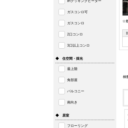
IHクッキングヒーター
ガスコンロ可
☆
ガスコンロ
2口コンロ
3口以上コンロ
◆ 住空間・採光
最上階
棟
角部屋
バルコニー
南向き
◆ 居室
フローリング