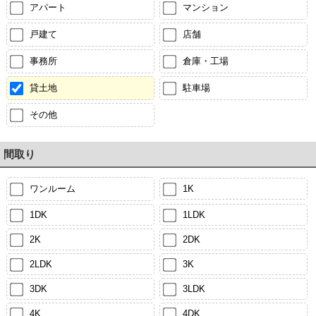
アパート
マンション
戸建て
店舗
事務所
倉庫・工場
貸土地
駐車場
その他
間取り
ワンルーム
1K
1DK
1LDK
2K
2DK
2LDK
3K
3DK
3LDK
4K
4DK