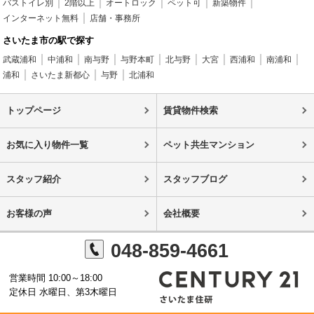
バストイレ別
2階以上
オートロック
ペット可
新築物件
インターネット無料
店舗・事務所
さいたま市の駅で探す
武蔵浦和
中浦和
南与野
与野本町
北与野
大宮
西浦和
南浦和
浦和
さいたま新都心
与野
北浦和
トップページ
賃貸物件検索
お気に入り物件一覧
ペット共生マンション
スタッフ紹介
スタッフブログ
お客様の声
会社概要
048-859-4661
営業時間 10:00～18:00
定休日 水曜日、第3木曜日