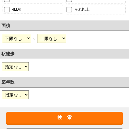
4LDK
それ以上
面積
～
駅徒歩
築年数