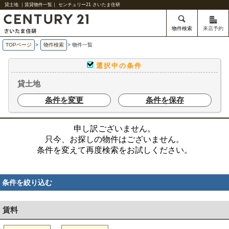
貸土地 ｜賃貸物件一覧｜ センチュリー21 さいたま住研
物件検索
来店予約
TOPページ
>
物件検索
>
物件一覧
選択中の条件
貸土地
条件を変更
条件を保存
申し訳ございません。
只今、お探しの物件はございません。
条件を変えて再度検索をお試しください。
条件を絞り込む
賃料