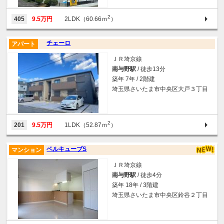
2
405
9.5万円
2LDK（60.66ｍ
）
チェーロ
アパート
ＪＲ埼京線
南与野駅
/ 徒歩13分
築年 7年 / 2階建
埼玉県さいたま市中央区大戸３丁目
2
201
9.5万円
1LDK（52.87ｍ
）
ベルキューブS
マンション
ＪＲ埼京線
南与野駅
/ 徒歩4分
築年 18年 / 3階建
埼玉県さいたま市中央区鈴谷２丁目