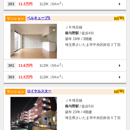
2
203
11.3万円
1LDK（54ｍ
）
ベルキューブS
マンション
ＪＲ埼京線
南与野駅
/ 徒歩4分
築年 18年 / 3階建
埼玉県さいたま市中央区鈴谷２丁目
2
301
11.6万円
1LDK（54ｍ
）
2
303
11.5万円
1LDK（54ｍ
）
ロイヤルスター
マンション
ＪＲ埼京線
南与野駅
/ 徒歩5分
築年 23年 / 4階建
埼玉県さいたま市中央区鈴谷５丁目