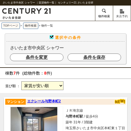
さいたま市中央区 シャワー ｜賃貸物件一覧｜ センチュリー21 さいたま住研
物件検索
来店予約
TOPページ
>
物件検索
>
物件一覧
選択中の条件
さいたま市中央区 シャワー
条件を変更
条件を保存
棟数
7
件 (総物件数：
8
件)
並び順 ：
エクレール与野本町2
マンション
ＪＲ埼京線
与野本町駅
/ 徒歩4分
築年 31年 / 3階建
埼玉県さいたま市中央区本町東１丁目