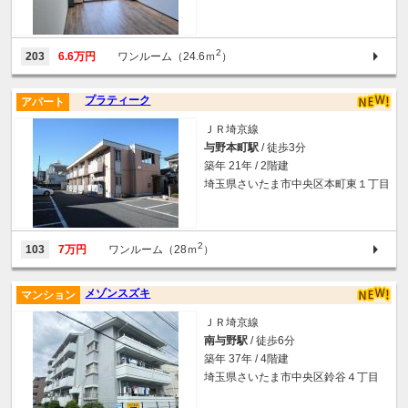
2
203
6.6万円
ワンルーム（24.6ｍ
）
プラティーク
アパート
ＪＲ埼京線
与野本町駅
/ 徒歩3分
築年 21年 / 2階建
埼玉県さいたま市中央区本町東１丁目
2
103
7万円
ワンルーム（28ｍ
）
メゾンスズキ
マンション
ＪＲ埼京線
南与野駅
/ 徒歩6分
築年 37年 / 4階建
埼玉県さいたま市中央区鈴谷４丁目