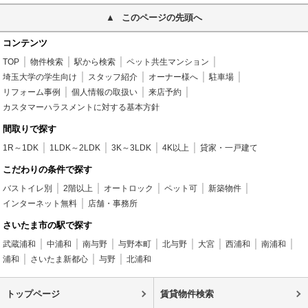
このページの先頭へ
コンテンツ
TOP
物件検索
駅から検索
ペット共生マンション
埼玉大学の学生向け
スタッフ紹介
オーナー様へ
駐車場
リフォーム事例
個人情報の取扱い
来店予約
カスタマーハラスメントに対する基本方針
間取りで探す
1R～1DK
1LDK～2LDK
3K～3LDK
4K以上
貸家・一戸建て
こだわりの条件で探す
バストイレ別
2階以上
オートロック
ペット可
新築物件
インターネット無料
店舗・事務所
さいたま市の駅で探す
武蔵浦和
中浦和
南与野
与野本町
北与野
大宮
西浦和
南浦和
浦和
さいたま新都心
与野
北浦和
トップページ
賃貸物件検索