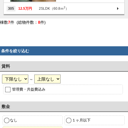
2
305
12.5万円
2SLDK（60.8ｍ
）
棟数
7
件 (総物件数：
8
件)
条件を絞り込む
賃料
～
管理費・共益費込み
敷金
なし
１ヶ月以下