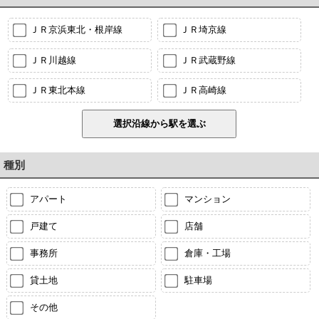
ＪＲ京浜東北・根岸線
ＪＲ埼京線
ＪＲ川越線
ＪＲ武蔵野線
ＪＲ東北本線
ＪＲ高崎線
種別
アパート
マンション
戸建て
店舗
事務所
倉庫・工場
貸土地
駐車場
その他