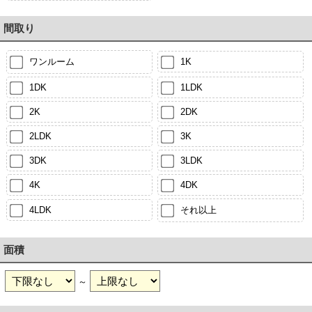
間取り
ワンルーム
1K
1DK
1LDK
2K
2DK
2LDK
3K
3DK
3LDK
4K
4DK
4LDK
それ以上
面積
～