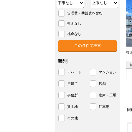
～
管理費・共益費を含む
敷金なし
礼金なし
敷
種別
アパート
マンション
戸建て
店舗
事務所
倉庫・工場
貸土地
駐車場
棟
その他