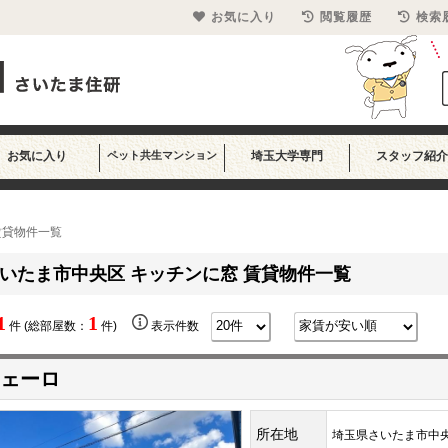
お気に入り
閲覧履歴
検索
お気に入り
ペット共生マンション
埼玉大学専門
スタッフ紹介
賃貸物件一覧
いたま市中央区 キッチンに窓 賃貸物件一覧
1
1
件 (総部屋数：
件)
表示件数
ェーロ
所在地
埼玉県さいたま市中