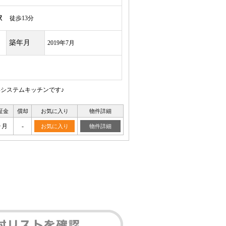
駅
徒歩13分
築年月
2019年7月
いシステムキッチンです♪
証金
償却
お気に入り
物件詳細
ヶ月
-
お気に入り
物件詳細