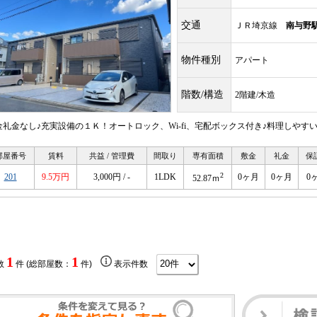
交通
ＪＲ埼京線
南与野
物件種別
アパート
階数/構造
2階建/木造
金礼金なし♪充実設備の１Ｋ！オートロック、Wi-fi、宅配ボックス付き♪料理しやす
部屋番号
賃料
共益 / 管理費
間取り
専有面積
敷金
礼金
保
2
201
9.5万円
3,000円 / -
1LDK
0ヶ月
0ヶ月
0
52.87ｍ
1
1
数
件 (総部屋数：
件)
表示件数