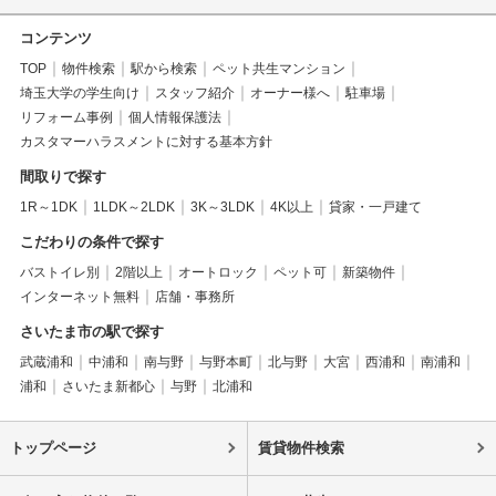
コンテンツ
TOP
物件検索
駅から検索
ペット共生マンション
埼玉大学の学生向け
スタッフ紹介
オーナー様へ
駐車場
リフォーム事例
個人情報保護法
カスタマーハラスメントに対する基本方針
間取りで探す
1R～1DK
1LDK～2LDK
3K～3LDK
4K以上
貸家・一戸建て
こだわりの条件で探す
バストイレ別
2階以上
オートロック
ペット可
新築物件
インターネット無料
店舗・事務所
さいたま市の駅で探す
武蔵浦和
中浦和
南与野
与野本町
北与野
大宮
西浦和
南浦和
浦和
さいたま新都心
与野
北浦和
トップページ
賃貸物件検索