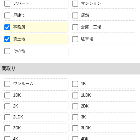
アパート
マンション
戸建て
店舗
事務所
倉庫・工場
貸土地
駐車場
その他
間取り
ワンルーム
1K
1DK
1LDK
2K
2DK
2LDK
3K
3DK
3LDK
4K
4DK