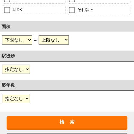
4LDK
それ以上
面積
～
駅徒歩
築年数