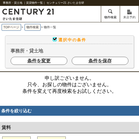
事務所・貸土地 ｜賃貸物件一覧｜ センチュリー21 さいたま住研
物件検索
来店予約
TOPページ
>
物件検索
>
物件一覧
選択中の条件
事務所・貸土地
条件を変更
条件を保存
申し訳ございません。
只今、お探しの物件はございません。
条件を変えて再度検索をお試しください。
条件を絞り込む
賃料