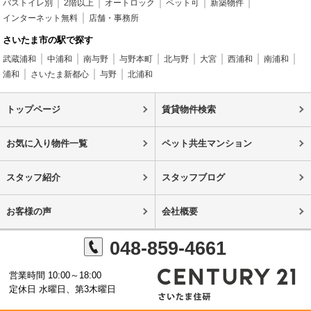
バストイレ別
2階以上
オートロック
ペット可
新築物件
インターネット無料
店舗・事務所
さいたま市の駅で探す
武蔵浦和
中浦和
南与野
与野本町
北与野
大宮
西浦和
南浦和
浦和
さいたま新都心
与野
北浦和
トップページ
賃貸物件検索
お気に入り物件一覧
ペット共生マンション
スタッフ紹介
スタッフブログ
お客様の声
会社概要
048-859-4661
営業時間 10:00～18:00
定休日 水曜日、第3木曜日