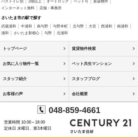
バストイレ別
2階以上
オートロック
ペット可
新築物件
インターネット無料
店舗・事務所
さいたま市の駅で探す
武蔵浦和
中浦和
南与野
与野本町
北与野
大宮
西浦和
南浦和
浦和
さいたま新都心
与野
北浦和
トップページ
賃貸物件検索
お気に入り物件一覧
ペット共生マンション
スタッフ紹介
スタッフブログ
お客様の声
会社概要
048-859-4661
営業時間 10:00～18:00
定休日 水曜日、第3木曜日