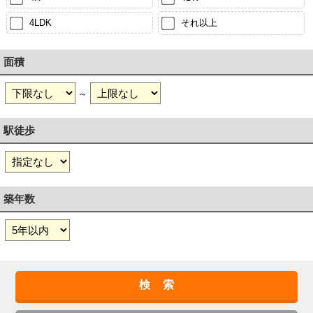
4LDK
それ以上
面積
～
駅徒歩
築年数