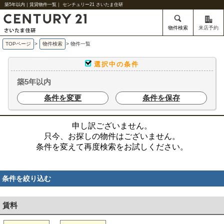
築5年以内｜賃貸物件一覧｜ センチュリー21 さいたま住研
物件検索
来店予約
TOPページ
>
物件検索
>
物件一覧
選択中の条件
築5年以内
条件を変更
条件を保存
申し訳ございません。
只今、お探しの物件はございません。
条件を変えて再度検索をお試しください。
条件を絞り込む
賃料