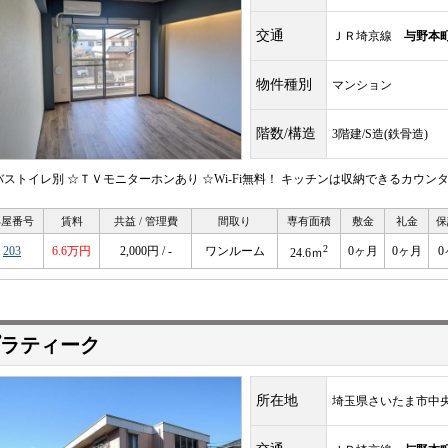
交通
ＪＲ埼京線
与野本
物件種別
マンション
階数/構造
3階建/S造(鉄骨造)
バストイレ別 ☆ＴＶモニターホンあり ☆Wi-Fi無料！ キッチンは収納できるカウ
部屋番号
賃料
共益 / 管理費
間取り
専有面積
敷金
礼金
保
2
203
6.6万円
2,000円 / -
ワンルーム
0ヶ月
0ヶ月
0
24.6ｍ
ラティーク
所在地
埼玉県さいたま市中