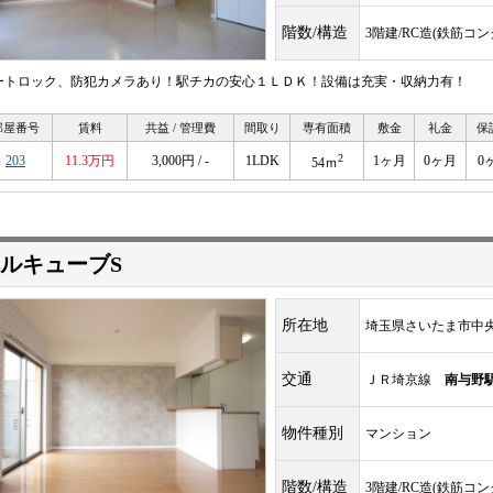
階数/構造
3階建/RC造(鉄筋コ
ートロック、防犯カメラあり！駅チカの安心１ＬＤＫ！設備は充実・収納力有！
部屋番号
賃料
共益 / 管理費
間取り
専有面積
敷金
礼金
保
2
203
11.3万円
3,000円 / -
1LDK
1ヶ月
0ヶ月
0
54ｍ
ルキューブS
所在地
埼玉県さいたま市中
交通
ＪＲ埼京線
南与野
物件種別
マンション
階数/構造
3階建/RC造(鉄筋コ