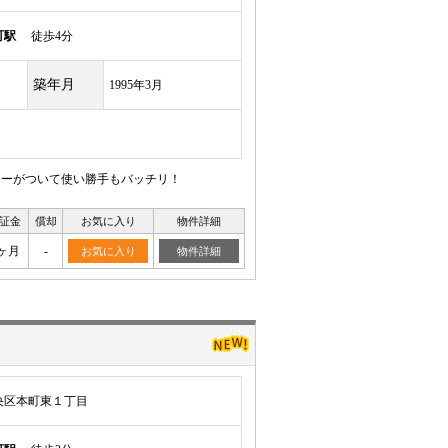
町駅
徒歩4分
築年月
1995年3月
ンターがついて使い勝手もバッチリ！
証金
償却
お気に入り
物件詳細
ヶ月
-
お気に入り
物件詳細
央区本町東１丁目