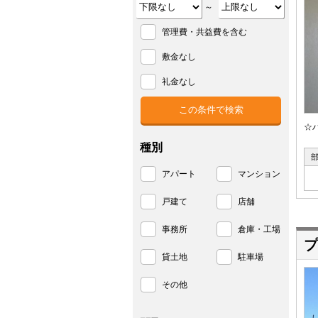
～
管理費・共益費を含む
敷金なし
礼金なし
☆
種別
アパート
マンション
戸建て
店舗
事務所
倉庫・工場
プ
貸土地
駐車場
その他