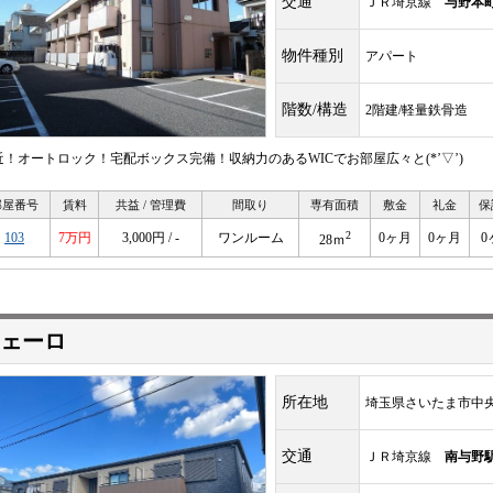
交通
ＪＲ埼京線
与野本
物件種別
アパート
階数/構造
2階建/軽量鉄骨造
近！オートロック！宅配ボックス完備！収納力のあるWICでお部屋広々と(*’▽’)
部屋番号
賃料
共益 / 管理費
間取り
専有面積
敷金
礼金
保
2
103
7万円
3,000円 / -
ワンルーム
0ヶ月
0ヶ月
0
28ｍ
ェーロ
所在地
埼玉県さいたま市中
交通
ＪＲ埼京線
南与野