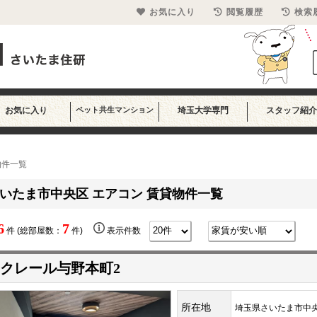
お気に入り
閲覧履歴
検索
お気に入り
ペット共生マンション
埼玉大学専門
スタッフ紹介
物件一覧
いたま市中央区 エアコン 賃貸物件一覧
6
7
件 (総部屋数：
件)
表示件数
クレール与野本町2
所在地
埼玉県さいたま市中