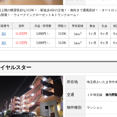
最上階の眺望良好な1LDK！・駅徒歩4分の立地！・南向きで通風良好！・オートロ
お部屋！・ウォークインクローゼット＆トランクルーム！
部屋番号
賃料
共益 / 管理費
間取り
専有面積
敷金
礼金
保
2
301
11.6万円
3,000円 / -
1LDK
1ヶ月
0ヶ月
0
54ｍ
2
303
11.5万円
3,000円 / -
1LDK
1ヶ月
0ヶ月
0
54ｍ
イヤルスター
所在地
埼玉県さいたま市中
交通
ＪＲ埼京線
南与野
物件種別
マンション