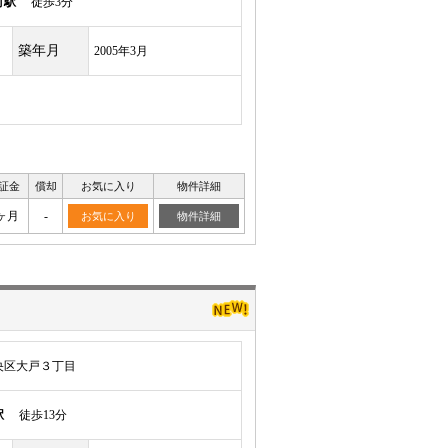
町駅
徒歩3分
築年月
2005年3月
証金
償却
お気に入り
物件詳細
ヶ月
-
お気に入り
物件詳細
央区大戸３丁目
駅
徒歩13分