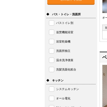
◆ バス・トイレ・洗面所
オ
バストイレ別
追焚機能浴室
浴室乾燥機
洗面所独立
ベ
温水洗浄便座
洗髪洗面化粧台
◆ キッチン
システムキッチン
オール電化