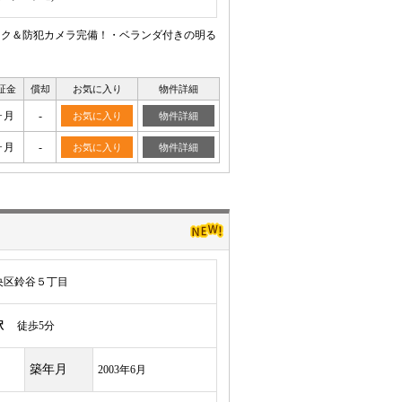
ック＆防犯カメラ完備！・ベランダ付きの明る
証金
償却
お気に入り
物件詳細
ヶ月
-
お気に入り
物件詳細
ヶ月
-
お気に入り
物件詳細
央区鈴谷５丁目
駅
徒歩5分
築年月
2003年6月