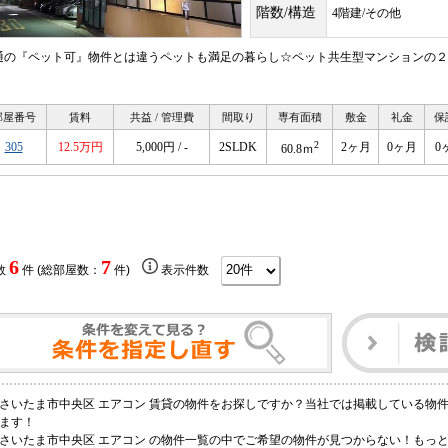
階数/構造
4階建/その他
通の『ペット可』物件とは違うペットも満足の暮らし☆ペット共生型マンションの２
！
部屋番号
賃料
共益 / 管理費
間取り
専有面積
敷金
礼金
保
2
305
12.5万円
5,000円 / -
2SLDK
2ヶ月
0ヶ月
0
60.8ｍ
6
7
数
件 (総部屋数：
件)
表示件数
さいたま市中央区 エアコン 賃貸の物件をお探しですか？当社では掲載している物
ます！
さいたま市中央区 エアコン の物件一覧の中でご希望の物件が見つからない！もっ