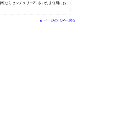
報ならセンチュリー21 さいたま住研にお
▲ ページのTOPへ戻る