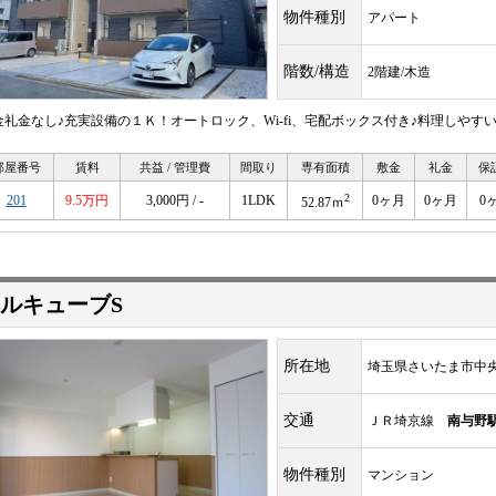
物件種別
アパート
階数/構造
2階建/木造
金礼金なし♪充実設備の１Ｋ！オートロック、Wi-fi、宅配ボックス付き♪料理しやす
部屋番号
賃料
共益 / 管理費
間取り
専有面積
敷金
礼金
保
2
201
9.5万円
3,000円 / -
1LDK
0ヶ月
0ヶ月
0
52.87ｍ
ルキューブS
所在地
埼玉県さいたま市中
交通
ＪＲ埼京線
南与野
物件種別
マンション