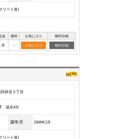
ンクリート造)
証金
償却
お気に入り
物件詳細
ヶ月
-
お気に入り
物件詳細
央区鈴谷２丁目
駅
徒歩4分
築年月
2008年2月
ンクリート造)