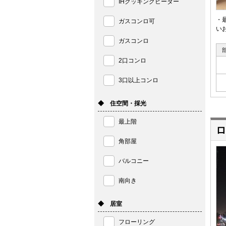
IHクッキングヒーター
・
ガスコンロ可
い
ガスコンロ
2口コンロ
3口以上コンロ
◆ 住空間・採光
最上階
ロ
角部屋
バルコニー
南向き
◆ 居室
フローリング