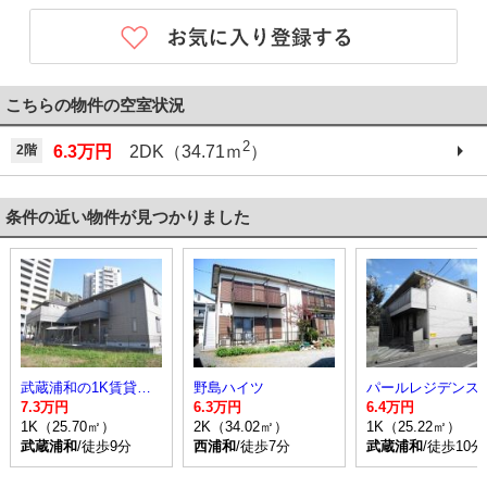
こちらの物件の空室状況
2
2階
6.3万円
2DK（34.71ｍ
）
条件の近い物件が見つかりました
武蔵浦和の1K賃貸アパート
野島ハイツ
パールレジデンス
7.3万円
6.3万円
6.4万円
1K（25.70㎡）
2K（34.02㎡）
1K（25.22㎡）
武蔵浦和
/徒歩9分
西浦和
/徒歩7分
武蔵浦和
/徒歩10分