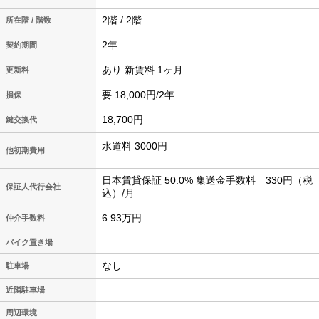
2階 / 2階
所在階 / 階数
2年
契約期間
あり 新賃料 1ヶ月
更新料
要 18,000円/2年
損保
18,700円
鍵交換代
水道料 3000円
他初期費用
日本賃貸保証 50.0% 集送金手数料 330円（税
保証人代行会社
込）/月
6.93万円
仲介手数料
バイク置き場
なし
駐車場
近隣駐車場
周辺環境