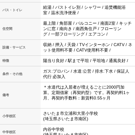
給湯 / バストイレ別 / シャワー / 追焚機能浴
バス・トイレ
室 / 温水洗浄便座 /
最上階 / 角部屋 / バルコニー / 南面2室 / キッチ
ンに窓 / 南向き / 南西角住戸 / フローリン
住空間
グ / 一部フローリング / エアコン /
収納 / 押入 / 天袋 / TVインターホン / CATV / ネ
設備・サービス
ット使用料不要 / CATV使用料不要 /
陽当り良好 / 駅まで平坦 / 平坦地 / 通風良好 /
特徴
ガス:プロパン / 水道:公営 / 排水:下水 / 保証人
条件・その他
代行:必加入
＊水道代は入居者が増えるごとに2000円加
算。定期借家（再契約型）です。再契約料1ヶ
備考
月、再契約手数料：新賃料0.55ヶ月
さいたま市立浦和大里小学校
小学校区
(埼玉県さいたま市南区)
内谷中学校
中学校区
(埼玉県さいたま市南区)