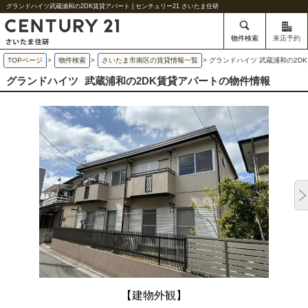
グランドハイツ武蔵浦和の2DK賃貸アパート | センチュリー21 さいたま住研
物件検索
来店予約
TOPページ
>
物件検索
>
さいたま市南区の賃貸情報一覧
>
グランドハイツ 武蔵浦和の2D
グランドハイツ
武蔵浦和の2DK賃貸アパートの物件情報
【建物外観】