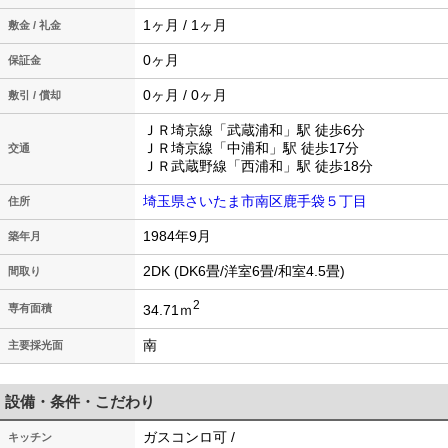
1ヶ月 / 1ヶ月
敷金 / 礼金
0ヶ月
保証金
0ヶ月 / 0ヶ月
敷引 / 償却
ＪＲ埼京線「武蔵浦和」駅 徒歩6分
ＪＲ埼京線「中浦和」駅 徒歩17分
交通
ＪＲ武蔵野線「西浦和」駅 徒歩18分
埼玉県さいたま市南区鹿手袋５丁目
住所
1984年9月
築年月
2DK (DK6畳/洋室6畳/和室4.5畳)
間取り
2
34.71ｍ
専有面積
南
主要採光面
設備・条件・こだわり
ガスコンロ可 /
キッチン