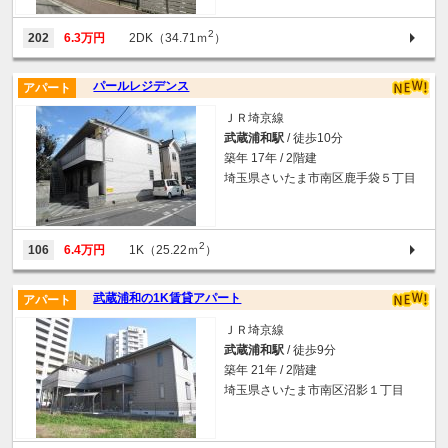
2
202
6.3万円
2DK（34.71ｍ
）
パールレジデンス
アパート
ＪＲ埼京線
武蔵浦和駅
/ 徒歩10分
築年 17年 / 2階建
埼玉県さいたま市南区鹿手袋５丁目
2
106
6.4万円
1K（25.22ｍ
）
武蔵浦和の1K賃貸アパート
アパート
ＪＲ埼京線
武蔵浦和駅
/ 徒歩9分
築年 21年 / 2階建
埼玉県さいたま市南区沼影１丁目