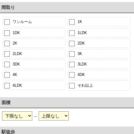
間取り
ワンルーム
1K
1DK
1LDK
2K
2DK
2LDK
3K
3DK
3LDK
4K
4DK
4LDK
それ以上
面積
～
駅徒歩