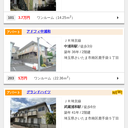
2
101
3.7万円
ワンルーム（14.25ｍ
）
アドフィ中浦和
アパート
ＪＲ埼京線
中浦和駅
/ 徒歩3分
築年 36年 / 2階建
埼玉県さいたま市南区鹿手袋１丁目
2
203
5万円
ワンルーム（22.36ｍ
）
グランドハイツ
アパート
ＪＲ埼京線
武蔵浦和駅
/ 徒歩6分
築年 41年 / 2階建
埼玉県さいたま市南区鹿手袋５丁目