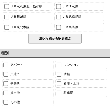
ＪＲ京浜東北・根岸線
ＪＲ埼京線
ＪＲ川越線
ＪＲ武蔵野線
ＪＲ東北本線
ＪＲ高崎線
種別
アパート
マンション
戸建て
店舗
事務所
倉庫・工場
貸土地
駐車場
その他