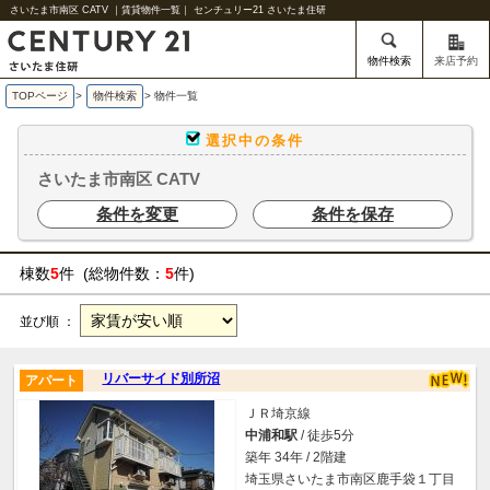
さいたま市南区 CATV ｜賃貸物件一覧｜ センチュリー21 さいたま住研
物件検索
来店予約
TOPページ
>
物件検索
>
物件一覧
選択中の条件
さいたま市南区 CATV
条件を変更
条件を保存
棟数
5
件 (総物件数：
5
件)
並び順 ：
リバーサイド別所沼
アパート
ＪＲ埼京線
中浦和駅
/ 徒歩5分
築年 34年 / 2階建
埼玉県さいたま市南区鹿手袋１丁目