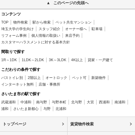
このページの先頭へ
コンテンツ
TOP
物件検索
駅から検索
ペット共生マンション
埼玉大学の学生向け
スタッフ紹介
オーナー様へ
駐車場
リフォーム事例
個人情報の取扱い
来店予約
カスタマーハラスメントに対する基本方針
間取りで探す
1R～1DK
1LDK～2LDK
3K～3LDK
4K以上
貸家・一戸建て
こだわりの条件で探す
バストイレ別
2階以上
オートロック
ペット可
新築物件
インターネット無料
店舗・事務所
さいたま市の駅で探す
武蔵浦和
中浦和
南与野
与野本町
北与野
大宮
西浦和
南浦和
浦和
さいたま新都心
与野
北浦和
トップページ
賃貸物件検索