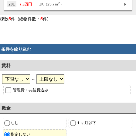
2
201
7.3万円
1K（25.7ｍ
）
棟数
5
件 (総物件数：
5
件)
条件を絞り込む
賃料
～
管理費・共益費込み
敷金
なし
１ヶ月以下
指定しない