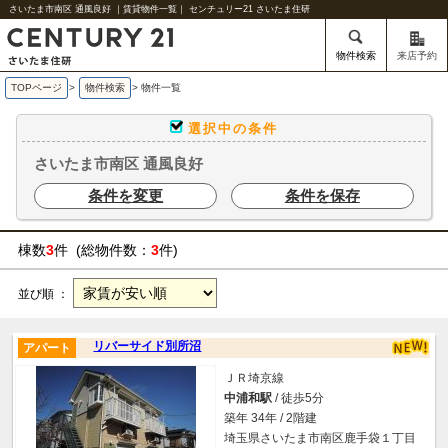
さいたま市南区 通風良好 ｜賃貸物件一覧｜ センチュリー21 さいたま住研
物件検索
来店予約
TOPページ
>
物件検索
>
物件一覧
選択中の条件
さいたま市南区 通風良好
条件を変更
条件を保存
棟数
3
件 (総物件数：
3
件)
並び順 ：
リバーサイド別所沼
アパート
ＪＲ埼京線
中浦和駅
/ 徒歩5分
築年 34年 / 2階建
埼玉県さいたま市南区鹿手袋１丁目