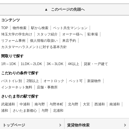
このページの先頭へ
コンテンツ
TOP
物件検索
駅から検索
ペット共生マンション
埼玉大学の学生向け
スタッフ紹介
オーナー様へ
駐車場
リフォーム事例
個人情報の取扱い
来店予約
カスタマーハラスメントに対する基本方針
間取りで探す
1R～1DK
1LDK～2LDK
3K～3LDK
4K以上
貸家・一戸建て
こだわりの条件で探す
バストイレ別
2階以上
オートロック
ペット可
新築物件
インターネット無料
店舗・事務所
さいたま市の駅で探す
武蔵浦和
中浦和
南与野
与野本町
北与野
大宮
西浦和
南浦和
浦和
さいたま新都心
与野
北浦和
トップページ
賃貸物件検索