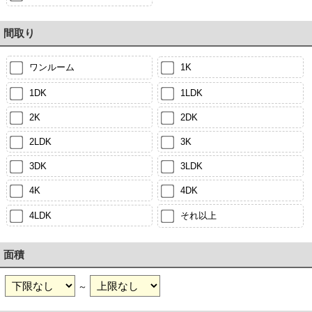
間取り
ワンルーム
1K
1DK
1LDK
2K
2DK
2LDK
3K
3DK
3LDK
4K
4DK
4LDK
それ以上
面積
～