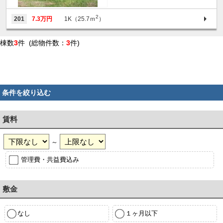
2
201
7.3万円
1K（25.7ｍ
）
棟数
3
件 (総物件数：
3
件)
条件を絞り込む
賃料
～
管理費・共益費込み
敷金
なし
１ヶ月以下