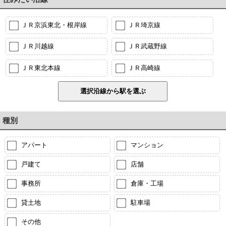
ＪＲ京浜東北・根岸線
ＪＲ埼京線
ＪＲ川越線
ＪＲ武蔵野線
ＪＲ東北本線
ＪＲ高崎線
種別
アパート
マンション
戸建て
店舗
事務所
倉庫・工場
貸土地
駐車場
その他