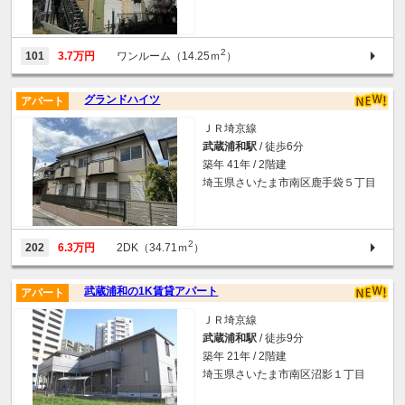
2
101
3.7万円
ワンルーム（14.25ｍ
）
グランドハイツ
アパート
ＪＲ埼京線
武蔵浦和駅
/ 徒歩6分
築年 41年 / 2階建
埼玉県さいたま市南区鹿手袋５丁目
2
202
6.3万円
2DK（34.71ｍ
）
武蔵浦和の1K賃貸アパート
アパート
ＪＲ埼京線
武蔵浦和駅
/ 徒歩9分
築年 21年 / 2階建
埼玉県さいたま市南区沼影１丁目