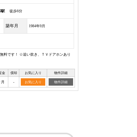
和駅
徒歩6分
築年月
1984年9月
ト無料です！ ☆追い炊き、ＴＶドアホンあり
証金
償却
お気に入り
物件詳細
ヶ月
-
お気に入り
物件詳細