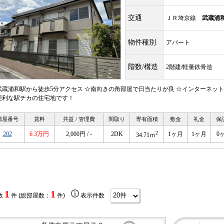
交通
ＪＲ埼京線
武蔵浦
物件種別
アパート
階数/構造
2階建/軽量鉄骨造
武蔵浦和駅から徒歩5分アクセス ☆南向きの角部屋で日当たりが良 ☆インターネッ
便利な駅チカの住宅地です！
部屋番号
賃料
共益 / 管理費
間取り
専有面積
敷金
礼金
保
2
202
6.3万円
2,000円 / -
2DK
1ヶ月
1ヶ月
0
34.71ｍ
1
1
数
件 (総部屋数：
件)
表示件数