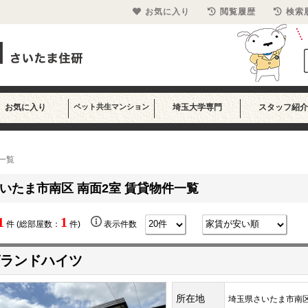
お気に入り
閲覧履歴
検索
お気に入り
ペット共生マンション
埼玉大学専門
スタッフ紹介
一覧
いたま市南区 南面2室 賃貸物件一覧
1
1
件 (総部屋数：
件)
表示件数
ランドハイツ
所在地
埼玉県さいたま市南