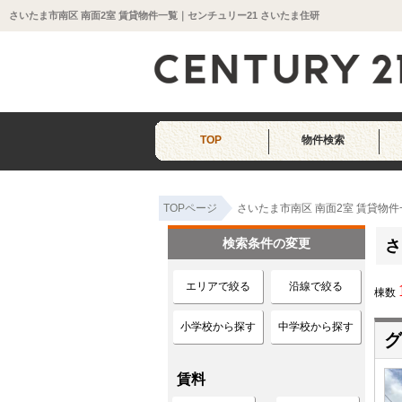
さいたま市南区 南面2室 賃貸物件一覧｜センチュリー21 さいたま住研
TOP
物件検索
TOPページ
さいたま市南区 南面2室 賃貸物件
検索条件の変更
さ
エリアで絞る
沿線で絞る
棟数
小学校から探す
中学校から探す
グ
賃料