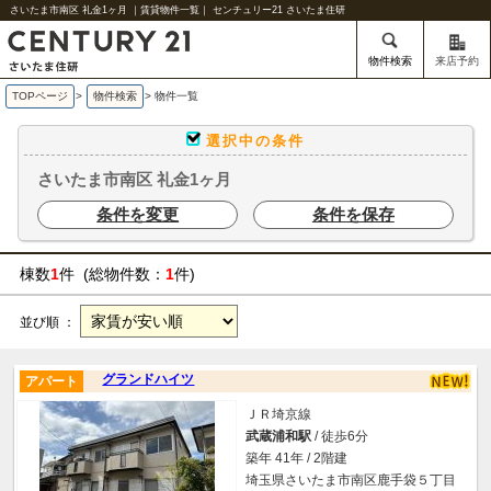
さいたま市南区 礼金1ヶ月 ｜賃貸物件一覧｜ センチュリー21 さいたま住研
物件検索
来店予約
TOPページ
>
物件検索
>
物件一覧
選択中の条件
さいたま市南区 礼金1ヶ月
条件を変更
条件を保存
棟数
1
件 (総物件数：
1
件)
並び順 ：
グランドハイツ
アパート
ＪＲ埼京線
武蔵浦和駅
/ 徒歩6分
築年 41年 / 2階建
埼玉県さいたま市南区鹿手袋５丁目