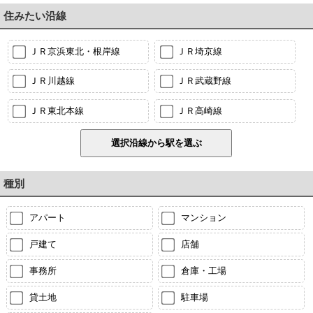
住みたい沿線
ＪＲ京浜東北・根岸線
ＪＲ埼京線
ＪＲ川越線
ＪＲ武蔵野線
ＪＲ東北本線
ＪＲ高崎線
種別
アパート
マンション
戸建て
店舗
事務所
倉庫・工場
貸土地
駐車場