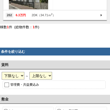
2
202
6.3万円
2DK（34.71ｍ
）
棟数
1
件 (総物件数：
1
件)
条件を絞り込む
賃料
～
管理費・共益費込み
敷金