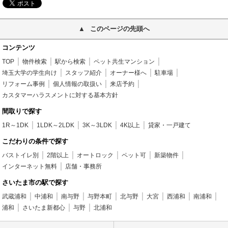
このページの先頭へ
コンテンツ
TOP
物件検索
駅から検索
ペット共生マンション
埼玉大学の学生向け
スタッフ紹介
オーナー様へ
駐車場
リフォーム事例
個人情報の取扱い
来店予約
カスタマーハラスメントに対する基本方針
間取りで探す
1R～1DK
1LDK～2LDK
3K～3LDK
4K以上
貸家・一戸建て
こだわりの条件で探す
バストイレ別
2階以上
オートロック
ペット可
新築物件
インターネット無料
店舗・事務所
さいたま市の駅で探す
武蔵浦和
中浦和
南与野
与野本町
北与野
大宮
西浦和
南浦和
浦和
さいたま新都心
与野
北浦和