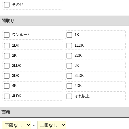
その他
間取り
ワンルーム
1K
1DK
1LDK
2K
2DK
2LDK
3K
3DK
3LDK
4K
4DK
4LDK
それ以上
面積
～