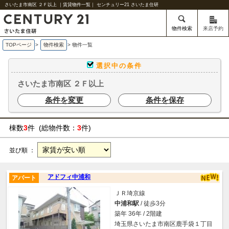
さいたま市南区 ２Ｆ以上 ｜賃貸物件一覧｜ センチュリー21 さいたま住研
物件検索
来店予約
TOPページ
>
物件検索
>
物件一覧
選択中の条件
さいたま市南区 ２Ｆ以上
条件を変更
条件を保存
棟数
3
件 (総物件数：
3
件)
並び順 ：
アドフィ中浦和
アパート
ＪＲ埼京線
中浦和駅
/ 徒歩3分
築年 36年 / 2階建
埼玉県さいたま市南区鹿手袋１丁目