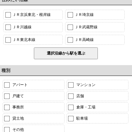
ＪＲ京浜東北・根岸線
ＪＲ埼京線
ＪＲ川越線
ＪＲ武蔵野線
ＪＲ東北本線
ＪＲ高崎線
種別
アパート
マンション
戸建て
店舗
事務所
倉庫・工場
貸土地
駐車場
その他