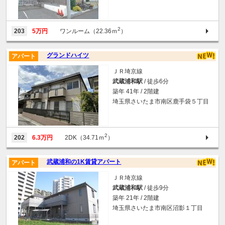
2
203
5万円
ワンルーム（22.36ｍ
）
グランドハイツ
アパート
ＪＲ埼京線
武蔵浦和駅
/ 徒歩6分
築年 41年 / 2階建
埼玉県さいたま市南区鹿手袋５丁目
2
202
6.3万円
2DK（34.71ｍ
）
武蔵浦和の1K賃貸アパート
アパート
ＪＲ埼京線
武蔵浦和駅
/ 徒歩9分
築年 21年 / 2階建
埼玉県さいたま市南区沼影１丁目