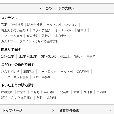
このページの先頭へ
コンテンツ
TOP
物件検索
駅から検索
ペット共生マンション
埼玉大学の学生向け
スタッフ紹介
オーナー様へ
駐車場
リフォーム事例
個人情報の取扱い
来店予約
カスタマーハラスメントに対する基本方針
間取りで探す
1R～1DK
1LDK～2LDK
3K～3LDK
4K以上
貸家・一戸建て
こだわりの条件で探す
バストイレ別
2階以上
オートロック
ペット可
新築物件
インターネット無料
店舗・事務所
さいたま市の駅で探す
武蔵浦和
中浦和
南与野
与野本町
北与野
大宮
西浦和
南浦和
浦和
さいたま新都心
与野
北浦和
トップページ
賃貸物件検索