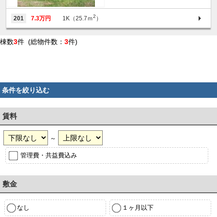
2
201
7.3万円
1K（25.7ｍ
）
棟数
3
件 (総物件数：
3
件)
条件を絞り込む
賃料
～
管理費・共益費込み
敷金
なし
１ヶ月以下