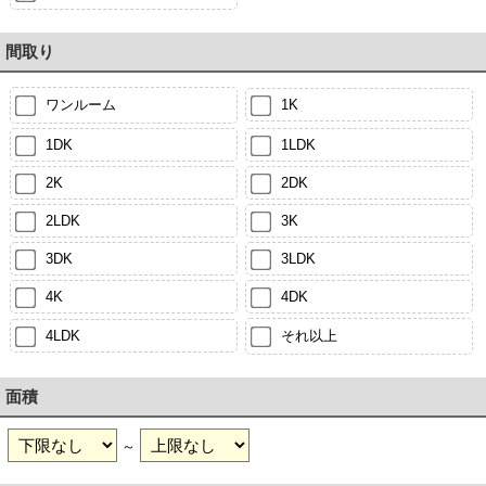
間取り
ワンルーム
1K
1DK
1LDK
2K
2DK
2LDK
3K
3DK
3LDK
4K
4DK
4LDK
それ以上
面積
～