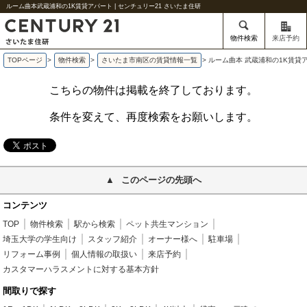
ルーム曲本武蔵浦和の1K賃貸アパート | センチュリー21 さいたま住研
物件検索
来店予約
TOPページ
>
物件検索
>
さいたま市南区の賃貸情報一覧
>
ルーム曲本 武蔵浦和の1K賃貸
こちらの物件は掲載を終了しております。
条件を変えて、再度検索をお願いします。
このページの先頭へ
コンテンツ
TOP
物件検索
駅から検索
ペット共生マンション
埼玉大学の学生向け
スタッフ紹介
オーナー様へ
駐車場
リフォーム事例
個人情報の取扱い
来店予約
カスタマーハラスメントに対する基本方針
間取りで探す