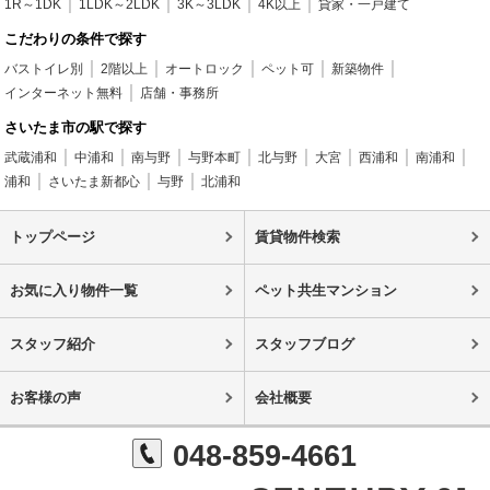
1R～1DK
1LDK～2LDK
3K～3LDK
4K以上
貸家・一戸建て
こだわりの条件で探す
バストイレ別
2階以上
オートロック
ペット可
新築物件
インターネット無料
店舗・事務所
さいたま市の駅で探す
武蔵浦和
中浦和
南与野
与野本町
北与野
大宮
西浦和
南浦和
浦和
さいたま新都心
与野
北浦和
トップページ
賃貸物件検索
お気に入り物件一覧
ペット共生マンション
スタッフ紹介
スタッフブログ
お客様の声
会社概要
048-859-4661