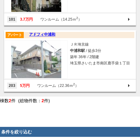
2
101
3.7万円
ワンルーム（14.25ｍ
）
アドフィ中浦和
アパート
ＪＲ埼京線
中浦和駅
/ 徒歩3分
築年 36年 / 2階建
埼玉県さいたま市南区鹿手袋１丁目
2
203
5万円
ワンルーム（22.36ｍ
）
棟数
2
件 (総物件数：
2
件)
条件を絞り込む