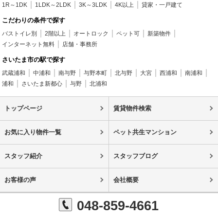
1R～1DK
1LDK～2LDK
3K～3LDK
4K以上
貸家・一戸建て
こだわりの条件で探す
バストイレ別
2階以上
オートロック
ペット可
新築物件
インターネット無料
店舗・事務所
さいたま市の駅で探す
武蔵浦和
中浦和
南与野
与野本町
北与野
大宮
西浦和
南浦和
浦和
さいたま新都心
与野
北浦和
トップページ
賃貸物件検索
お気に入り物件一覧
ペット共生マンション
スタッフ紹介
スタッフブログ
お客様の声
会社概要
048-859-4661