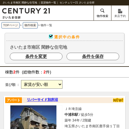
さいたま市南区 閑静な住宅地 ｜賃貸物件一覧｜ センチュリー21 さいたま住研
物件検索
来店予約
TOPページ
>
物件検索
>
物件一覧
選択中の条件
さいたま市南区 閑静な住宅地
条件を変更
条件を保存
棟数
2
件 (総物件数：
2
件)
並び順 ：
リバーサイド別所沼
アパート
ＪＲ埼京線
中浦和駅
/ 徒歩5分
築年 34年 / 2階建
埼玉県さいたま市南区鹿手袋１丁目