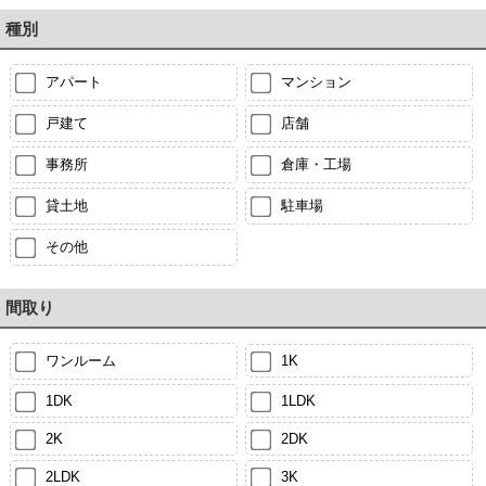
種別
アパート
マンション
戸建て
店舗
事務所
倉庫・工場
貸土地
駐車場
その他
間取り
ワンルーム
1K
1DK
1LDK
2K
2DK
2LDK
3K