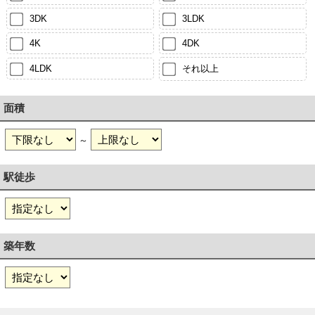
3DK
3LDK
4K
4DK
4LDK
それ以上
面積
～
駅徒歩
築年数