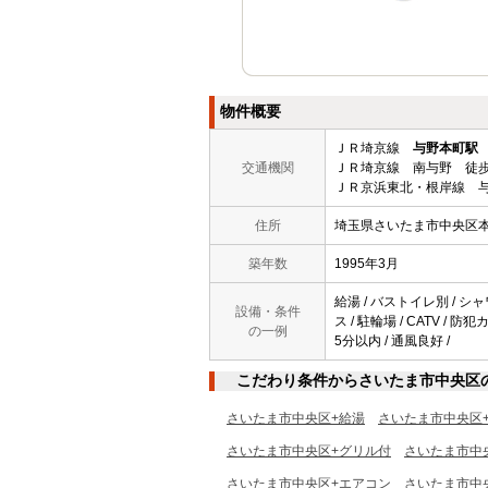
物件概要
ＪＲ埼京線
与野本町駅
交通機関
ＪＲ埼京線 南与野 徒歩
ＪＲ京浜東北・根岸線 与
住所
埼玉県さいたま市中央区
築年数
1995年3月
給湯 / バストイレ別 / シャ
設備・条件
ス / 駐輪場 / CATV /
の一例
5分以内 / 通風良好 /
こだわり条件からさいたま市中央区
さいたま市中央区+給湯
さいたま市中央区
さいたま市中央区+グリル付
さいたま市中
さいたま市中央区+エアコン
さいたま市中