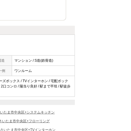
構造
マンション / S造(鉄骨造)
一例
ワンルーム
シューズボックス / TVインターホン / 宅配ボック
/ 2口コンロ / 陽当り良好 / 駅まで平坦 / 駅徒歩
いたま市中央区+システムキッチン
さいたま市中央区+フローリング
さいたま市中央区+TVインターホン