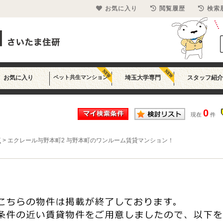
お気に入り
閲覧履歴
検索
お気に入り
ペット共生マンション
埼玉大学専門
スタッフ紹介
0
現在
件
覧
>
エクレール与野本町2 与野本町のワンルーム賃貸マンション！