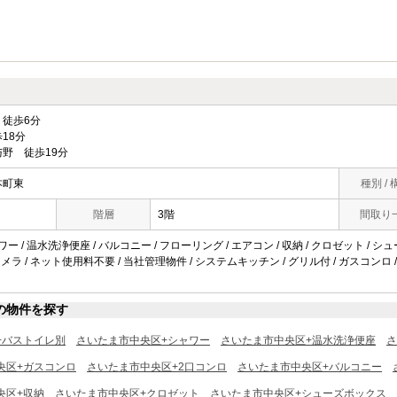
徒歩6分
18分
野 徒歩19分
本町東
種別 / 
階層
3階
間取り
ワー / 温水洗浄便座 / バルコニー / フローリング / エアコン / 収納 / クロゼット / 
 防犯カメラ / ネット使用料不要 / 当社管理物件 / システムキッチン / グリル付 / ガスコンロ 
の物件を探す
+バストイレ別
さいたま市中央区+シャワー
さいたま市中央区+温水洗浄便座
さ
央区+ガスコンロ
さいたま市中央区+2口コンロ
さいたま市中央区+バルコニー
央区+収納
さいたま市中央区+クロゼット
さいたま市中央区+シューズボックス