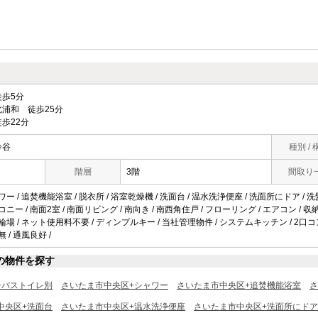
歩5分
浦和 徒歩25分
歩22分
鈴谷
種別 / 
階層
3階
間取り
ワー / 追焚機能浴室 / 脱衣所 / 浴室乾燥機 / 洗面台 / 温水洗浄便座 / 洗面所にドア / 洗
コニー / 南面2室 / 南面リビング / 南向き / 南西角住戸 / フローリング / エアコン / 収
駐輪場 / ネット使用料不要 / ディンプルキー / 当社管理物件 / システムキッチン / 2口コン
無 / 通風良好 /
の物件を探す
+バストイレ別
さいたま市中央区+シャワー
さいたま市中央区+追焚機能浴室
さ
中央区+洗面台
さいたま市中央区+温水洗浄便座
さいたま市中央区+洗面所にドア