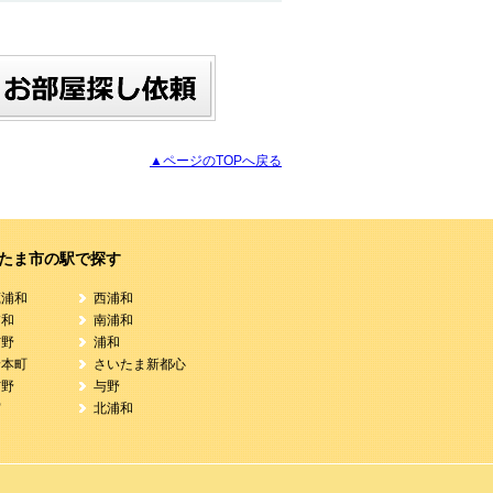
▲ページのTOPへ戻る
たま市の駅で探す
蔵浦和
西浦和
浦和
南浦和
与野
浦和
野本町
さいたま新都心
与野
与野
宮
北浦和