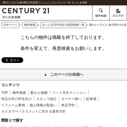
第8カイダビル南与野の1K賃貸マンション | センチュリー21 さいたま住研
物件検索
来店予約
TOPページ
>
物件検索
>
さいたま市中央区の賃貸情報一覧
>
第8カイダビル 南与野の1K
こちらの物件は掲載を終了しております。
条件を変えて、再度検索をお願いします。
このページの先頭へ
コンテンツ
TOP
物件検索
駅から検索
ペット共生マンション
埼玉大学の学生向け
スタッフ紹介
オーナー様へ
駐車場
リフォーム事例
個人情報の取扱い
来店予約
カスタマーハラスメントに対する基本方針
間取りで探す