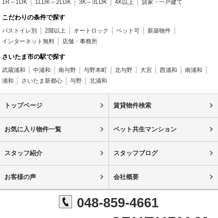
1R～1DK
1LDK～2LDK
3K～3LDK
4K以上
貸家・一戸建て
こだわりの条件で探す
バストイレ別
2階以上
オートロック
ペット可
新築物件
インターネット無料
店舗・事務所
さいたま市の駅で探す
武蔵浦和
中浦和
南与野
与野本町
北与野
大宮
西浦和
南浦和
浦和
さいたま新都心
与野
北浦和
トップページ
賃貸物件検索
お気に入り物件一覧
ペット共生マンション
スタッフ紹介
スタッフブログ
お客様の声
会社概要
048-859-4661