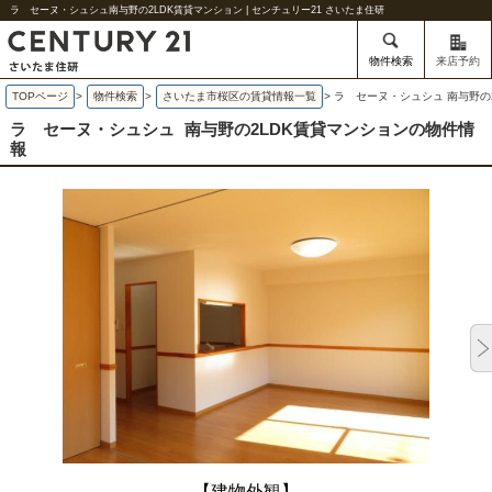
ラ セーヌ・シュシュ南与野の2LDK賃貸マンション | センチュリー21 さいたま住研
物件検索
来店予約
TOPページ
>
物件検索
>
さいたま市桜区の賃貸情報一覧
>
ラ セーヌ・シュシュ 南与野の
ラ セーヌ・シュシュ
南与野の2LDK賃貸マンションの物件情
報
【建物外観】