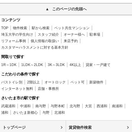
このページの先頭へ
コンテンツ
TOP
物件検索
駅から検索
ペット共生マンション
埼玉大学の学生向け
スタッフ紹介
オーナー様へ
駐車場
リフォーム事例
個人情報の取扱い
来店予約
カスタマーハラスメントに対する基本方針
間取りで探す
1R～1DK
1LDK～2LDK
3K～3LDK
4K以上
貸家・一戸建て
こだわりの条件で探す
バストイレ別
2階以上
オートロック
ペット可
新築物件
インターネット無料
店舗・事務所
さいたま市の駅で探す
武蔵浦和
中浦和
南与野
与野本町
北与野
大宮
西浦和
南浦和
浦和
さいたま新都心
与野
北浦和
トップページ
賃貸物件検索