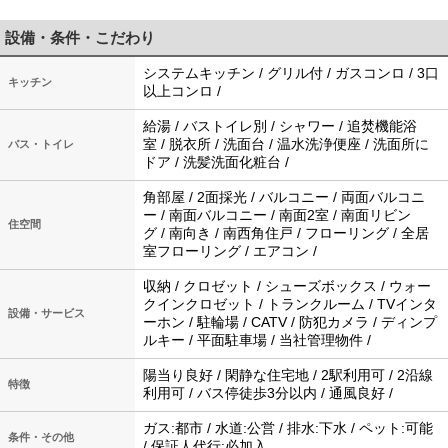
設備・条件・こだわり
システムキッチン / グリル付 / ガスコンロ / 3口
キッチン
以上コンロ /
給湯 / バストイレ別 / シャワー / 追焚機能浴
室 / 脱衣所 / 洗面台 / 温水洗浄便座 / 洗面所に
バス・トイレ
ドア / 洗髪洗面化粧台 /
角部屋 / 2面採光 / バルコニー / 両面バルコニ
ー / 南面バルコニー / 南面2室 / 南面リビン
住空間
グ / 南向き / 南西角住戸 / フローリング / 全居
室フローリング / エアコン /
収納 / クロゼット / シューズボックス / ウォー
クインクロゼット / トランクルーム / TVインタ
設備・サービス
ーホン / 駐輪場 / CATV / 防犯カメラ / ディンプ
ルキー / 平面駐車場 / 当社管理物件 /
陽当り良好 / 閑静な住宅地 / 2駅利用可 / 2沿線
特徴
利用可 / バス停徒歩3分以内 / 通風良好 /
ガス:都市 / 水道:公営 / 排水:下水 / ペット:可能
条件・その他
/ 保証人代行:必加入