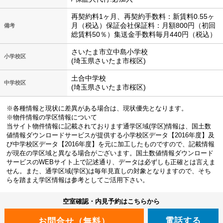
再契約料1ヶ月、再契約手数料：新賃料0.55ヶ
月（税込）保証会社保証料：月額800円（初回
備考
総賃料50％）集送金手数料毎月440円（税込）
さいたま市立中島小学校
小学校区
(埼玉県さいたま市桜区)
土合中学校
中学校区
(埼玉県さいたま市桜区)
※各種情報と現状に差異がある場合は、現状優先となります。
※物件情報の学区情報について
当サイト物件情報に記載されております通学区域(学区)情報は、国土数
値情報ダウンロードサービスが提供する小学校区データ【2016年度】及
び中学校区データ【2016年度】を元に加工したものですので、記載情報
が現在の学区域と異なる場合がございます。国土数値情報ダウンロード
サービスのWEBサイト上で記述通り、データは必ずしも正確とは言えま
せん。また、通学区域(学区)は毎年見直しの対象となりますので、そち
らを踏まえ学区情報は参考としてご活用下さい。
空室確認・内見予約はこちらから
電話する