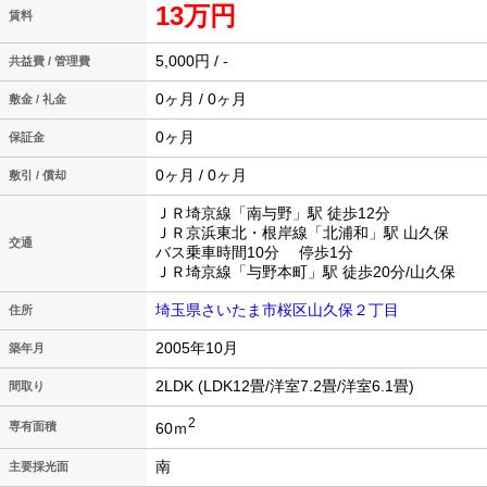
13万円
賃料
5,000円 / -
共益費 / 管理費
0ヶ月 / 0ヶ月
敷金 / 礼金
0ヶ月
保証金
0ヶ月 / 0ヶ月
敷引 / 償却
ＪＲ埼京線「南与野」駅 徒歩12分
ＪＲ京浜東北・根岸線「北浦和」駅 山久保
交通
バス乗車時間10分 停歩1分
ＪＲ埼京線「与野本町」駅 徒歩20分/山久保
埼玉県さいたま市桜区山久保２丁目
住所
2005年10月
築年月
2LDK (LDK12畳/洋室7.2畳/洋室6.1畳)
間取り
2
60ｍ
専有面積
南
主要採光面