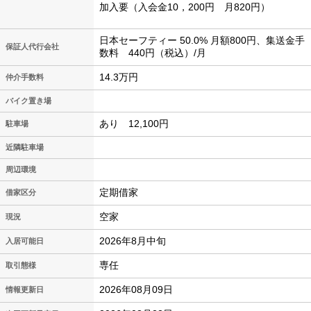
加入要（入会金10，200円 月820円）
日本セーフティー 50.0% 月額800円、集送金手
保証人代行会社
数料 440円（税込）/月
14.3万円
仲介手数料
バイク置き場
あり 12,100円
駐車場
近隣駐車場
周辺環境
定期借家
借家区分
空家
現況
2026年8月中旬
入居可能日
専任
取引態様
2026年08月09日
情報更新日