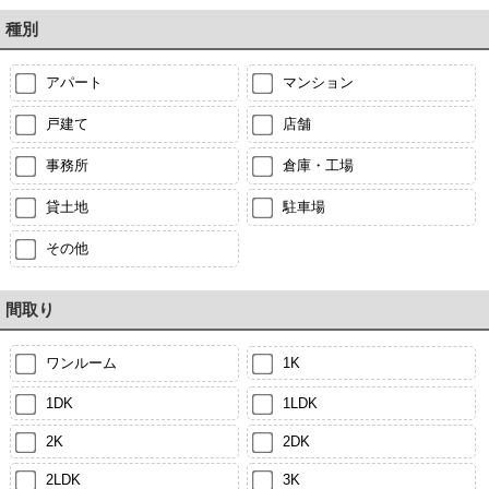
種別
アパート
マンション
戸建て
店舗
事務所
倉庫・工場
貸土地
駐車場
その他
間取り
ワンルーム
1K
1DK
1LDK
2K
2DK
2LDK
3K