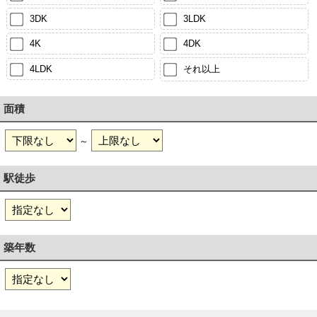
3DK
3LDK
4K
4DK
4LDK
それ以上
面積
～
駅徒歩
築年数