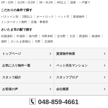
1R～1DK
1LDK～2LDK
3K～3LDK
4K以上
貸家・一戸建て
こだわりの条件で探す
バストイレ別
2階以上
オートロック
ペット可
新築物件
インターネット無料
店舗・事務所
さいたま市の駅で探す
武蔵浦和
中浦和
南与野
与野本町
北与野
大宮
西浦和
南浦和
浦和
さいたま新都心
与野
北浦和
トップページ
賃貸物件検索
お気に入り物件一覧
ペット共生マンション
スタッフ紹介
スタッフブログ
お客様の声
会社概要
048-859-4661