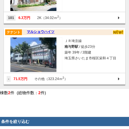
2
101
6.3万円
2K（34.02ｍ
）
マルショウハイツ
テナント
ＪＲ埼京線
南与野駅
/ 徒歩23分
築年 39年 / 3階建
埼玉県さいたま市桜区栄和４丁目
2
-
71.5万円
その他（323.24ｍ
）
棟数
2
件 (総物件数：
2
件)
条件を絞り込む