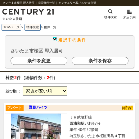
さいたま市桜区 即入居可 ｜賃貸物件一覧｜ センチュリー21 さいたま住研
物件検索
来店予約
TOPページ
>
物件検索
>
物件一覧
選択中の条件
さいたま市桜区 即入居可
条件を変更
条件を保存
棟数
2
件 (総物件数：
2
件)
並び順 ：
野島ハイツ
アパート
ＪＲ武蔵野線
西浦和駅
/ 徒歩7分
築年 40年 / 2階建
埼玉県さいたま市桜区田島４丁目