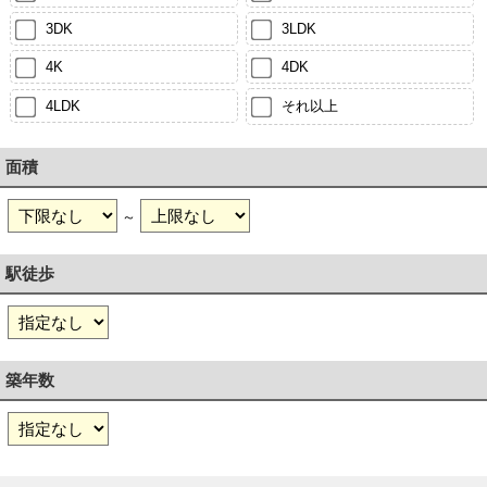
3DK
3LDK
4K
4DK
4LDK
それ以上
面積
～
駅徒歩
築年数