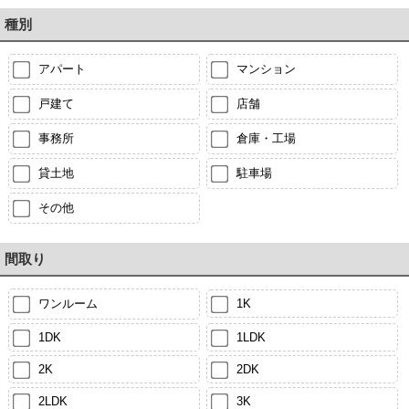
種別
アパート
マンション
戸建て
店舗
事務所
倉庫・工場
貸土地
駐車場
その他
間取り
ワンルーム
1K
1DK
1LDK
2K
2DK
2LDK
3K