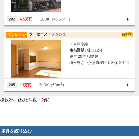
2
202
6.5万円
1LDK（40.57ｍ
）
ラ セーヌ・シュシュ
マンション
ＪＲ埼京線
南与野駅
/ 徒歩12分
築年 20年 / 3階建
埼玉県さいたま市桜区山久保２丁目
2
205
13万円
2LDK（60ｍ
）
棟数
2
件 (総物件数：
2
件)
条件を絞り込む