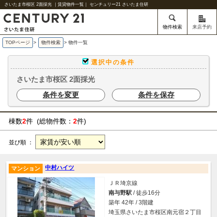
さいたま市桜区 2面採光 ｜賃貸物件一覧｜ センチュリー21 さいたま住研
物件検索
来店予約
TOPページ
>
物件検索
>
物件一覧
選択中の条件
さいたま市桜区 2面採光
条件を変更
条件を保存
棟数
2
件 (総物件数：
2
件)
並び順 ：
中村ハイツ
マンション
ＪＲ埼京線
南与野駅
/ 徒歩16分
築年 42年 / 3階建
埼玉県さいたま市桜区南元宿２丁目