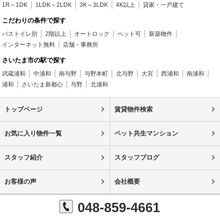
1R～1DK
1LDK～2LDK
3K～3LDK
4K以上
貸家・一戸建て
こだわりの条件で探す
バストイレ別
2階以上
オートロック
ペット可
新築物件
インターネット無料
店舗・事務所
さいたま市の駅で探す
武蔵浦和
中浦和
南与野
与野本町
北与野
大宮
西浦和
南浦和
浦和
さいたま新都心
与野
北浦和
トップページ
賃貸物件検索
お気に入り物件一覧
ペット共生マンション
スタッフ紹介
スタッフブログ
お客様の声
会社概要
048-859-4661