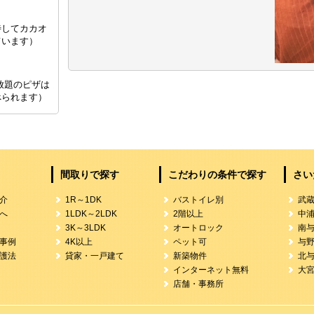
待してカカオ
ています）
放題のピザは
べられます）
間取りで探す
こだわりの条件で探す
さい
介
1R～1DK
バストイレ別
武
へ
1LDK～2LDK
2階以上
中
3K～3LDK
オートロック
南
事例
4K以上
ペット可
与
護法
貸家・一戸建て
新築物件
北
インターネット無料
大
店舗・事務所