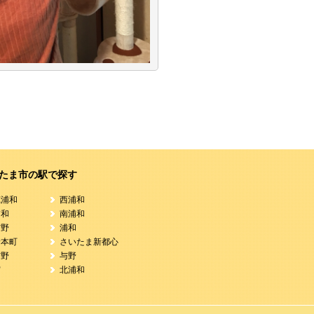
たま市の駅で探す
蔵浦和
西浦和
浦和
南浦和
与野
浦和
野本町
さいたま新都心
与野
与野
宮
北浦和