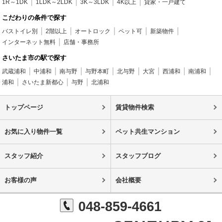
1R～1DK
1LDK～2LDK
3K～3LDK
4K以上
貸家・一戸建て
こだわりの条件で探す
バストイレ別
2階以上
オートロック
ペット可
新築物件
インターネット無料
店舗・事務所
さいたま市の駅で探す
武蔵浦和
中浦和
南与野
与野本町
北与野
大宮
西浦和
南浦和
浦和
さいたま新都心
与野
北浦和
トップページ
賃貸物件検索
お気に入り物件一覧
ペット共生マンション
スタッフ紹介
スタッフブログ
お客様の声
会社概要
048-859-4661