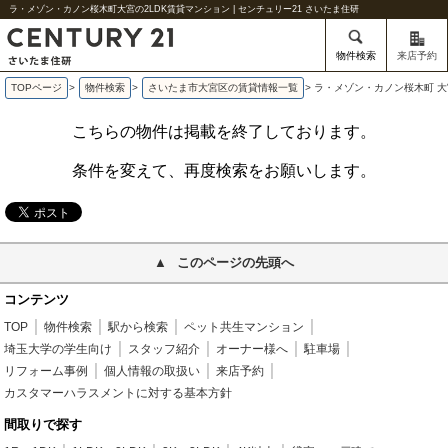
ラ・メゾン・カノン桜木町大宮の2LDK賃貸マンション | センチュリー21 さいたま住研
物件検索
来店予約
TOPページ
>
物件検索
>
さいたま市大宮区の賃貸情報一覧
>
ラ・メゾン・カノン桜木町 大
こちらの物件は掲載を終了しております。
条件を変えて、再度検索をお願いします。
このページの先頭へ
コンテンツ
TOP
物件検索
駅から検索
ペット共生マンション
埼玉大学の学生向け
スタッフ紹介
オーナー様へ
駐車場
リフォーム事例
個人情報の取扱い
来店予約
カスタマーハラスメントに対する基本方針
間取りで探す