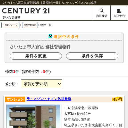
さいたま市大宮区 当社管理物件 ｜賃貸物件一覧｜ センチュリー21 さいたま住研
物件検索
来店予約
TOPページ
>
物件検索
>
物件一覧
選択中の条件
さいたま市大宮区 当社管理物件
条件を変更
条件を保存
棟数
1
件 (総物件数：
9
件)
並び順 ：
ラ・メゾン・カノン氷川参道
マンション
ＪＲ京浜東北・根岸線
大宮駅
/ 徒歩12分
築年 新築 / 3階建
埼玉県さいたま市大宮区高鼻町１丁目