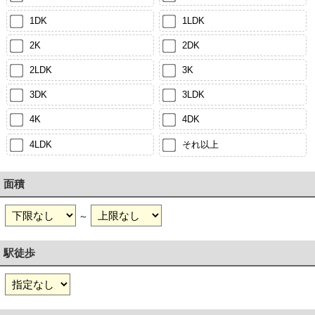
1DK
1LDK
2K
2DK
2LDK
3K
3DK
3LDK
4K
4DK
4LDK
それ以上
面積
～
駅徒歩