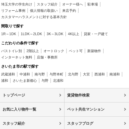
埼玉大学の学生向け
スタッフ紹介
オーナー様へ
駐車場
リフォーム事例
個人情報の取扱い
来店予約
カスタマーハラスメントに対する基本方針
間取りで探す
1R～1DK
1LDK～2LDK
3K～3LDK
4K以上
貸家・一戸建て
こだわりの条件で探す
バストイレ別
2階以上
オートロック
ペット可
新築物件
インターネット無料
店舗・事務所
さいたま市の駅で探す
武蔵浦和
中浦和
南与野
与野本町
北与野
大宮
西浦和
南浦和
浦和
さいたま新都心
与野
北浦和
トップページ
賃貸物件検索
お気に入り物件一覧
ペット共生マンション
スタッフ紹介
スタッフブログ