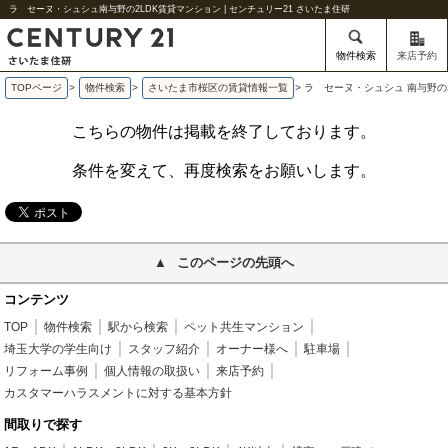
ラ セーヌ・シュシュ南与野の2LDK賃貸マンション | センチュリー21 さいたま住研
物件検索
来店予約
TOPページ
>
物件検索
>
さいたま市桜区の賃貸情報一覧
>
ラ セーヌ・シュシュ 南与野の
こちらの物件は掲載を終了しております。
条件を変えて、再度検索をお願いします。
このページの先頭へ
コンテンツ
TOP
物件検索
駅から検索
ペット共生マンション
埼玉大学の学生向け
スタッフ紹介
オーナー様へ
駐車場
リフォーム事例
個人情報の取扱い
来店予約
カスタマーハラスメントに対する基本方針
間取りで探す