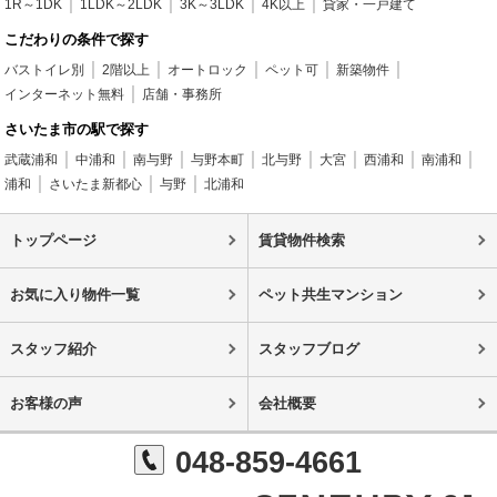
1R～1DK
1LDK～2LDK
3K～3LDK
4K以上
貸家・一戸建て
こだわりの条件で探す
バストイレ別
2階以上
オートロック
ペット可
新築物件
インターネット無料
店舗・事務所
さいたま市の駅で探す
武蔵浦和
中浦和
南与野
与野本町
北与野
大宮
西浦和
南浦和
浦和
さいたま新都心
与野
北浦和
トップページ
賃貸物件検索
お気に入り物件一覧
ペット共生マンション
スタッフ紹介
スタッフブログ
お客様の声
会社概要
048-859-4661