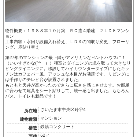
物件概要：１９８８年１０月築 ＲＣ造４階建 ２ＬＤＫマンシ
ョン
工事内容：水回り設備入れ替え、ＬＤＫの間取り変更、フローリ
ング、扉貼り替え
築27年のマンションの最上階がアメリカンなペントハウスに！
（いいすぎかな(^^ゞ））和室とダイニングの境を取って大きなリ
ビングダイニングに。移設してハイカウンタータイプにしたキッ
チンはカフェバー風。アッシュな木目がお洒落です。リビングに
は手作りのテレビ台が設置されました。
もともと天井が高かったのでさらに広さを感じさせます。お部屋
に合わせて建具をシート貼りして、統一感も出ました。もちろん
バス、トイレも新品です！
さいたま市中央区鈴谷4
所在地
マンション
建物種類
鉄筋コンクリート
構造
62㎡
面積