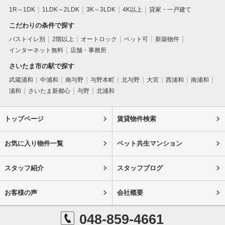
1R～1DK
1LDK～2LDK
3K～3LDK
4K以上
貸家・一戸建て
こだわりの条件で探す
バストイレ別
2階以上
オートロック
ペット可
新築物件
インターネット無料
店舗・事務所
さいたま市の駅で探す
武蔵浦和
中浦和
南与野
与野本町
北与野
大宮
西浦和
南浦和
浦和
さいたま新都心
与野
北浦和
トップページ
賃貸物件検索
お気に入り物件一覧
ペット共生マンション
スタッフ紹介
スタッフブログ
お客様の声
会社概要
048-859-4661