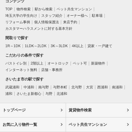
コンテンツ
TOP
物件検索
駅から検索
ペット共生マンション
埼玉大学の学生向け
スタッフ紹介
オーナー様へ
駐車場
リフォーム事例
個人情報保護法
来店予約
カスタマーハラスメントに対する基本方針
間取りで探す
1R～1DK
1LDK～2LDK
3K～3LDK
4K以上
貸家・一戸建て
こだわりの条件で探す
バストイレ別
2階以上
オートロック
ペット可
新築物件
インターネット無料
店舗・事務所
さいたま市の駅で探す
武蔵浦和
中浦和
南与野
与野本町
北与野
大宮
西浦和
南浦和
浦和
さいたま新都心
与野
北浦和
トップページ
賃貸物件検索
お気に入り物件一覧
ペット共生マンション