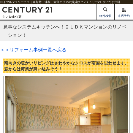
ロイヤルフェリーチェ｜南与野・浦和・大宮エリアの賃貸はセンチュリー21 さいたま住研
物件検索
来店予約
見事なシステムキッチンへ！２ＬＤＫマンションのリノベ
ーション！
＜＜リフォーム事例一覧へ戻る
南向きの暖かいリビングはさわやかなクロスが南国を思わせます。
窓からは海風が舞い込みそう！