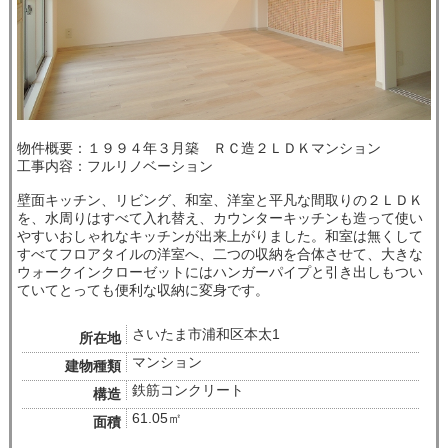
物件概要：１９９４年３月築 ＲＣ造２ＬＤＫマンション
工事内容：フルリノベーション
壁面キッチン、リビング、和室、洋室と平凡な間取りの２ＬＤＫ
を、水周りはすべて入れ替え、カウンターキッチンも造って使い
やすいおしゃれなキッチンが出来上がりました。和室は無くして
すべてフロアタイルの洋室へ、二つの収納を合体させて、大きな
ウォークインクローゼットにはハンガーパイプと引き出しもつい
ていてとっても便利な収納に変身です。
さいたま市浦和区本太1
所在地
マンション
建物種類
鉄筋コンクリート
構造
61.05㎡
面積