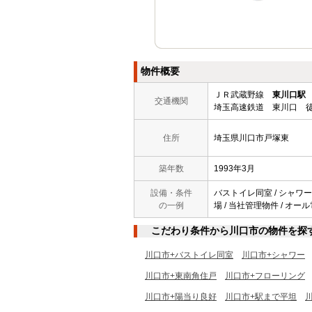
物件概要
ＪＲ武蔵野線
東川口駅
交通機関
埼玉高速鉄道 東川口 徒
住所
埼玉県川口市戸塚東
築年数
1993年3月
設備・条件
バストイレ同室 / シャワー /
の一例
場 / 当社管理物件 / オール
こだわり条件から川口市の物件を探
川口市+バストイレ同室
川口市+シャワー
川口市+東南角住戸
川口市+フローリング
川口市+陽当り良好
川口市+駅まで平坦