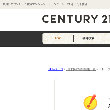
東川口のワンルーム賃貸マンション！｜センチュリー21 さいたま住研
TOP
物件検索
TOPページ
>
川口市の賃貸情報一覧
>
ラレー