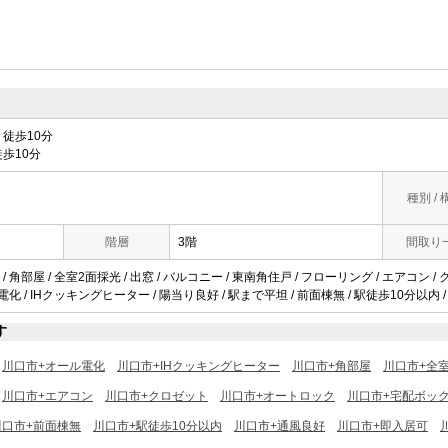
徒歩10分
歩10分
種別 / 
階層
3階
間取り
 角部屋 / 全室2面採光 / 出窓 / バルコニー / 東南角住戸 / フローリング / エアコン /
電化 / IHクッキングヒーター / 陽当り良好 / 駅まで平坦 / 前面棟無 / 駅徒歩10分以内 /
す
川口市+オール電化
川口市+IHクッキングヒーター
川口市+角部屋
川口市+全
川口市+エアコン
川口市+クロゼット
川口市+オートロック
川口市+宅配ボッ
川口市+前面棟無
川口市+駅徒歩10分以内
川口市+通風良好
川口市+即入居可