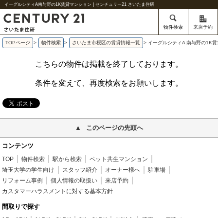
イーグルシティA南与野の1K賃貸マンション | センチュリー21 さいたま住研
物件検索
来店予約
TOPページ
>
物件検索
>
さいたま市桜区の賃貸情報一覧
>
イーグルシティA 南与野の1K
こちらの物件は掲載を終了しております。
条件を変えて、再度検索をお願いします。
このページの先頭へ
コンテンツ
TOP
物件検索
駅から検索
ペット共生マンション
埼玉大学の学生向け
スタッフ紹介
オーナー様へ
駐車場
リフォーム事例
個人情報の取扱い
来店予約
カスタマーハラスメントに対する基本方針
間取りで探す