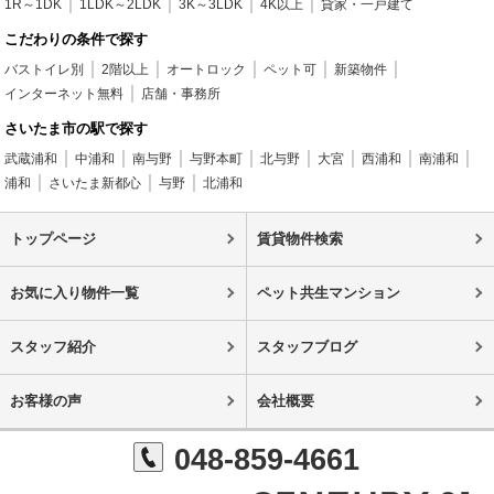
1R～1DK
1LDK～2LDK
3K～3LDK
4K以上
貸家・一戸建て
こだわりの条件で探す
バストイレ別
2階以上
オートロック
ペット可
新築物件
インターネット無料
店舗・事務所
さいたま市の駅で探す
武蔵浦和
中浦和
南与野
与野本町
北与野
大宮
西浦和
南浦和
浦和
さいたま新都心
与野
北浦和
トップページ
賃貸物件検索
お気に入り物件一覧
ペット共生マンション
スタッフ紹介
スタッフブログ
お客様の声
会社概要
048-859-4661