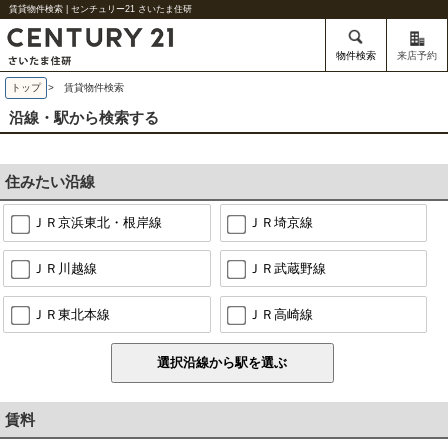
賃貸物件検索 | センチュリー21 さいたま住研
物件検索
来店予約
トップ
> 賃貸物件検索
沿線・駅から検索する
住みたい沿線
ＪＲ京浜東北・根岸線
ＪＲ埼京線
ＪＲ川越線
ＪＲ武蔵野線
ＪＲ東北本線
ＪＲ高崎線
賃料