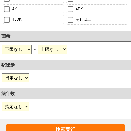
4K
4DK
4LDK
それ以上
面積
～
駅徒歩
築年数