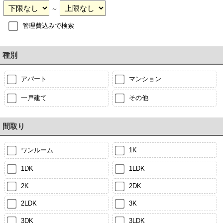
～
管理費込みで検索
種別
アパート
マンション
一戸建て
その他
間取り
ワンルーム
1K
1DK
1LDK
2K
2DK
2LDK
3K
3DK
3LDK