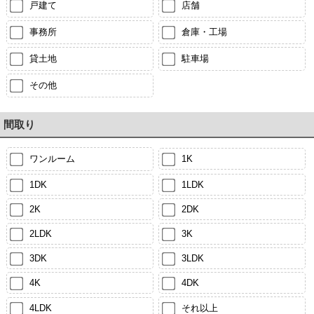
戸建て
店舗
事務所
倉庫・工場
貸土地
駐車場
その他
間取り
ワンルーム
1K
1DK
1LDK
2K
2DK
2LDK
3K
3DK
3LDK
4K
4DK
4LDK
それ以上