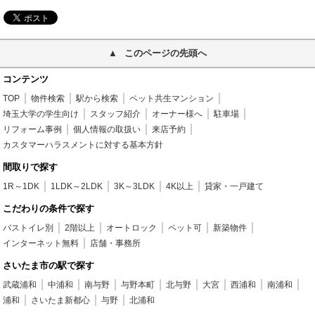
このページの先頭へ
コンテンツ
TOP
物件検索
駅から検索
ペット共生マンション
埼玉大学の学生向け
スタッフ紹介
オーナー様へ
駐車場
リフォーム事例
個人情報の取扱い
来店予約
カスタマーハラスメントに対する基本方針
間取りで探す
1R～1DK
1LDK～2LDK
3K～3LDK
4K以上
貸家・一戸建て
こだわりの条件で探す
バストイレ別
2階以上
オートロック
ペット可
新築物件
インターネット無料
店舗・事務所
さいたま市の駅で探す
武蔵浦和
中浦和
南与野
与野本町
北与野
大宮
西浦和
南浦和
浦和
さいたま新都心
与野
北浦和