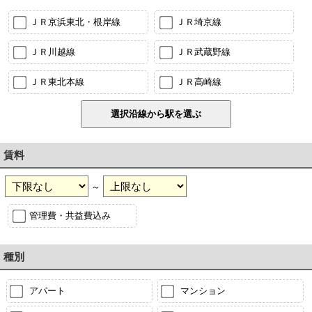
ＪＲ京浜東北・根岸線
ＪＲ埼京線
ＪＲ川越線
ＪＲ武蔵野線
ＪＲ東北本線
ＪＲ高崎線
賃料
～
管理費・共益費込み
種別
アパート
マンション