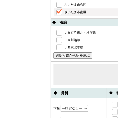
さいたま市桜区
さいたま市南区
◆ 沿線
ＪＲ京浜東北・根岸線
ＪＲ川越線
ＪＲ東北本線
◆ 賃料
◆ 
下限