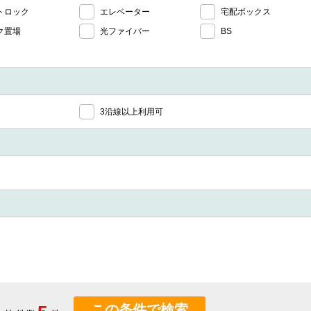
トロック
エレベーター
宅配ボックス
ク置場
光ファイバー
BS
3沿線以上利用可