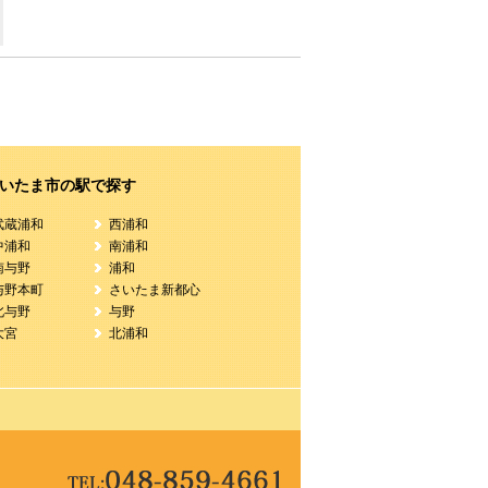
いたま市の駅で探す
武蔵浦和
西浦和
中浦和
南浦和
南与野
浦和
与野本町
さいたま新都心
北与野
与野
大宮
北浦和