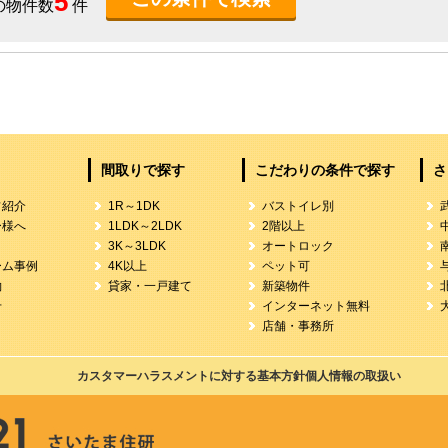
5
の物件数
件
間取りで探す
こだわりの条件で探す
さ
フ紹介
1R～1DK
バストイレ別
ー様へ
1LDK～2LDK
2階以上
3K～3LDK
オートロック
ーム事例
4K以上
ペット可
約
貸家・一戸建て
新築物件
せ
インターネット無料
店舗・事務所
カスタマーハラスメントに対する基本方針
個人情報の取扱い