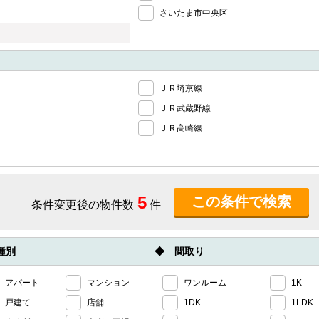
さいたま市中央区
ＪＲ埼京線
ＪＲ武蔵野線
ＪＲ高崎線
5
条件変更後の物件数
件
種別
◆ 間取り
アパート
マンション
ワンルーム
1K
戸建て
店舗
1DK
1LDK