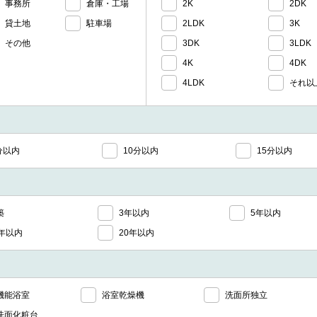
事務所
倉庫・工場
2K
2DK
貸土地
駐車場
2LDK
3K
その他
3DK
3LDK
4K
4DK
4LDK
それ以
分以内
10分以内
15分以内
築
3年以内
5年以内
5年以内
20年以内
機能浴室
浴室乾燥機
洗面所独立
洗面化粧台