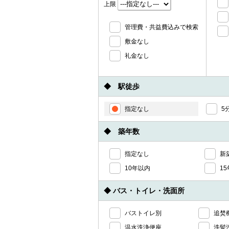
上限
管理費・共益費込みで検索
敷金なし
礼金なし
◆ 駅徒歩
指定なし
5
◆ 築年数
指定なし
新
10年以内
1
◆ バス・トイレ・洗面所
バストイレ別
追焚
温水洗浄便座
洗髪