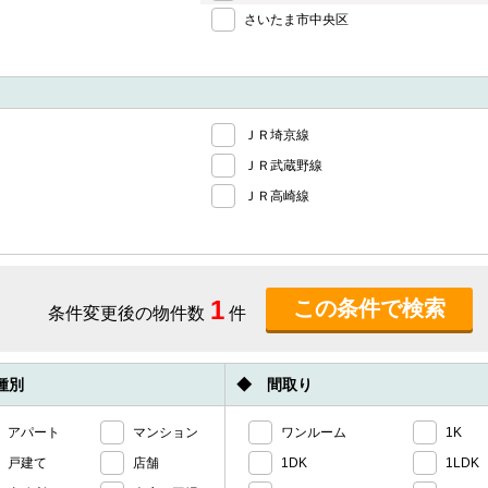
さいたま市中央区
ＪＲ埼京線
ＪＲ武蔵野線
ＪＲ高崎線
1
条件変更後の物件数
件
種別
◆ 間取り
アパート
マンション
ワンルーム
1K
戸建て
店舗
1DK
1LDK