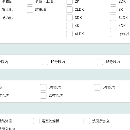
事務所
倉庫・工場
2K
2DK
貸土地
駐車場
2LDK
3K
その他
3DK
3LDK
4K
4DK
4LDK
それ以
分以内
10分以内
15分以内
築
3年以内
5年以内
5年以内
20年以内
機能浴室
浴室乾燥機
洗面所独立
洗面化粧台