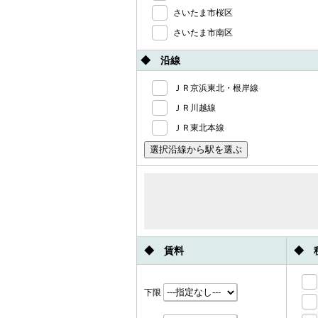
さいたま市桜区
さいたま市南区
◆ 沿線
ＪＲ京浜東北・根岸線
ＪＲ川越線
ＪＲ東北本線
◆ 賃料
◆ 
下限