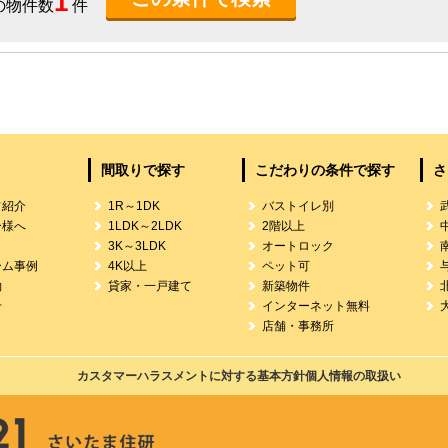
1
の物件数
件
間取りで探す
こだわりの条件で探す
さ
フ紹介
1R～1DK
バストイレ別
ー様へ
1LDK～2LDK
2階以上
3K～3LDK
オートロック
ーム事例
4K以上
ペット可
約
貸家・一戸建て
新築物件
せ
インターネット無料
店舗・事務所
カスタマーハラスメントに対する基本方針
個人情報の取扱い