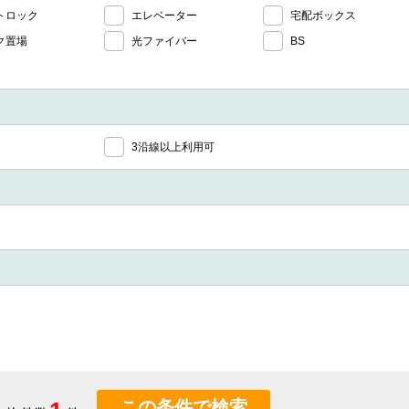
トロック
エレベーター
宅配ボックス
ク置場
光ファイバー
BS
3沿線以上利用可