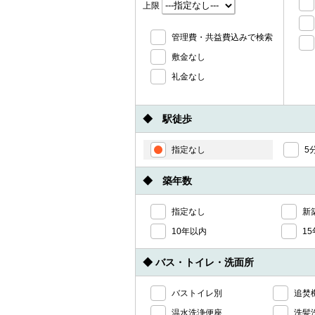
上限
管理費・共益費込みで検索
敷金なし
礼金なし
◆ 駅徒歩
指定なし
5
◆ 築年数
指定なし
新
10年以内
1
◆ バス・トイレ・洗面所
バストイレ別
追焚
温水洗浄便座
洗髪