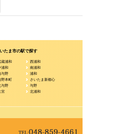
いたま市の駅で探す
武蔵浦和
西浦和
中浦和
南浦和
南与野
浦和
与野本町
さいたま新都心
北与野
与野
大宮
北浦和