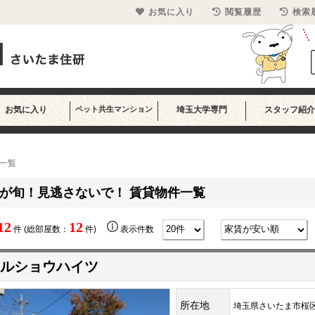
お気に入り
閲覧履歴
検索
お気に入り
ペット共生マンション
埼玉大学専門
スタッフ紹介
一覧
が旬！見逃さないで！ 賃貸物件一覧
12
12
件 (総部屋数：
件)
表示件数
ルショウハイツ
所在地
埼玉県さいたま市桜