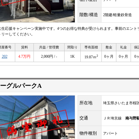
階数/構造
2階建/軽量鉄骨造
大生応援キャンペーン実施中です。4つのお得な特典が受けられます。事前のエント
トリーしてください。
部屋番号
賃料
共益 / 管理費
間取り
専有面積
敷金
礼金
保
2
202
4.7万円
2,000円 / -
1K
0ヶ月
0ヶ月
0
19.87ｍ
ーグルパークA
所在地
埼玉県さいたま市桜
交通
ＪＲ埼京線
南与野
物件種別
アパート