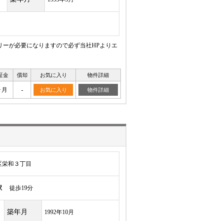
リーが必要になりますので必ず当社HPよりエ
証金
償却
お気に入り
物件詳細
ヶ月
-
お気に入り
物件詳細
区栄和３丁目
駅
徒歩19分
築年月
1992年10月