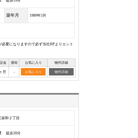
駅
徒歩19分
築年月
1989年3月
が必要になりますので必ず当社HPよりエント
証金
償却
お気に入り
物件詳細
ヶ月
-
お気に入り
物件詳細
区栄和２丁目
駅
徒歩20分