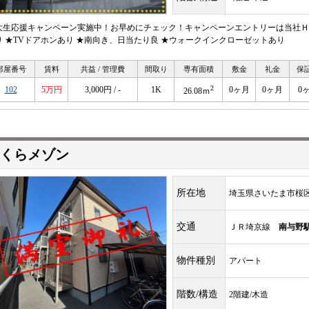
大生応援キャンペーン実施中！お早めにチェック！キャンペーンエントリーは当社ＨＰ
り ★TVドアホンあり ★南向き、日当たり良 ★ウォークインクローゼットあり
部屋番号
賃料
共益 / 管理費
間取り
専有面積
敷金
礼金
保
2
102
5万円
3,000円 / -
1K
0ヶ月
0ヶ月
0
26.08ｍ
くらメゾン
所在地
埼玉県さいたま市桜
交通
ＪＲ埼京線
南与野
物件種別
アパート
階数/構造
2階建/木造