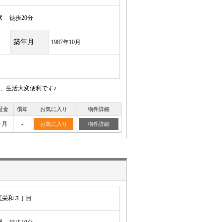
駅
徒歩20分
築年月
1987年10月
、生活大変便利です♪
証金
償却
お気に入り
物件詳細
ヶ月
-
お気に入り
物件詳細
区栄和３丁目