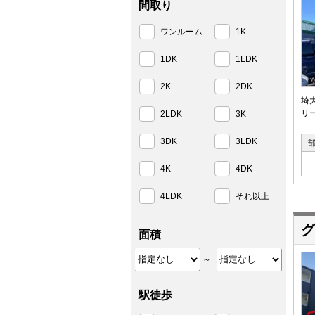
間取り
ワンルーム
1K
1DK
1LDK
2K
2DK
埼
リ
2LDK
3K
3DK
3LDK
4K
4DK
4LDK
それ以上
グ
面積
～
駅徒歩