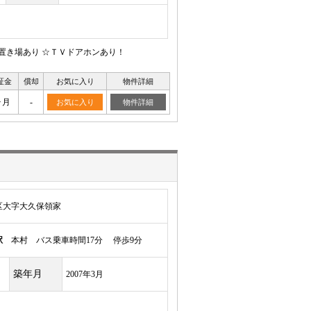
置き場あり ☆ＴＶドアホンあり！
証金
償却
お気に入り
物件詳細
ヶ月
-
お気に入り
物件詳細
区大字大久保領家
駅
本村 バス乗車時間17分 停歩9分
築年月
2007年3月