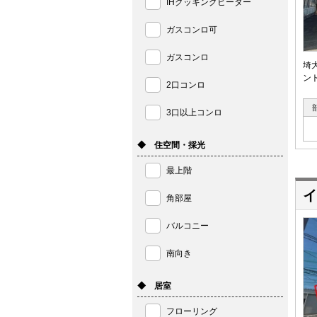
IHクッキングヒーター
ガスコンロ可
ガスコンロ
埼
ン
2口コンロ
3口以上コンロ
◆ 住空間・採光
最上階
イ
角部屋
バルコニー
南向き
◆ 居室
フローリング