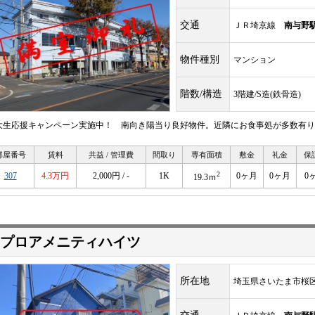
交通
ＪＲ埼京線
南与野
物件種別
マンション
階数/構造
3階建/S造(鉄骨造)
大生応援キャンペーン実施中！ 南向き陽当り良好物件。近隣にお食事処が多数有り
部屋番号
賃料
共益 / 管理費
間取り
専有面積
敷金
礼金
保
2
307
4.3万円
2,000円 / -
1K
0ヶ月
0ヶ月
0
19.3ｍ
プロアメニティハイツ
所在地
埼玉県さいたま市桜