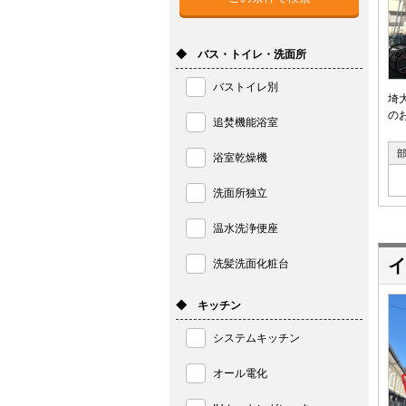
◆ バス・トイレ・洗面所
バストイレ別
埼
の
追焚機能浴室
浴室乾燥機
洗面所独立
温水洗浄便座
イ
洗髪洗面化粧台
◆ キッチン
システムキッチン
オール電化