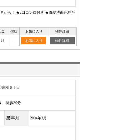
から！ ★2口コンロ付き ★洗髪洗面化粧台
証金
償却
お気に入り
物件詳細
ヶ月
-
お気に入り
物件詳細
区栄和６丁目
駅
徒歩30分
築年月
2004年3月