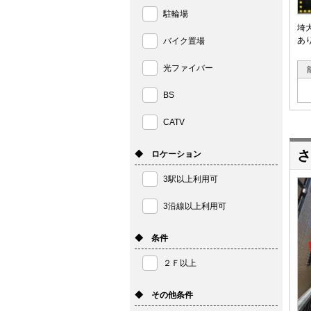
駐輪場
埼
あ
バイク置場
光ファイバー
BS
CATV
さ
◆ ロケーション
3駅以上利用可
3沿線以上利用可
◆ 条件
２Ｆ以上
◆ その他条件