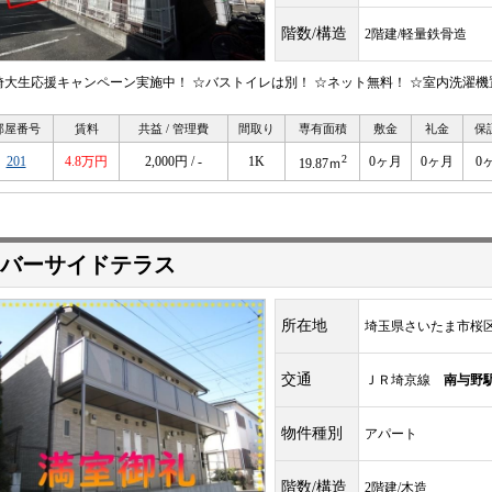
階数/構造
2階建/軽量鉄骨造
埼大生応援キャンペーン実施中！ ☆バストイレは別！ ☆ネット無料！ ☆室内洗濯機
部屋番号
賃料
共益 / 管理費
間取り
専有面積
敷金
礼金
保
2
201
4.8万円
2,000円 / -
1K
0ヶ月
0ヶ月
0
19.87ｍ
バーサイドテラス
所在地
埼玉県さいたま市桜
交通
ＪＲ埼京線
南与野
物件種別
アパート
階数/構造
2階建/木造