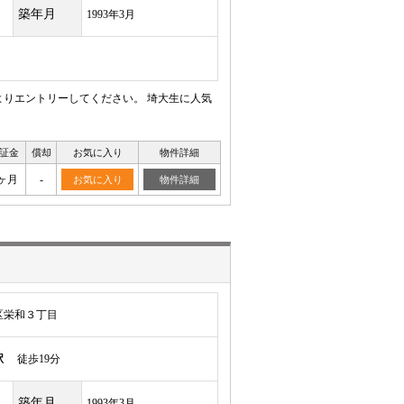
築年月
1993年3月
よりエントリーしてください。 埼大生に人気
証金
償却
お気に入り
物件詳細
ヶ月
-
お気に入り
物件詳細
区栄和３丁目
駅
徒歩19分
築年月
1993年3月