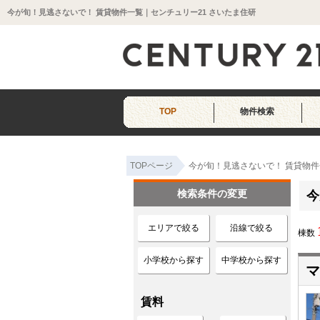
今が旬！見逃さないで！ 賃貸物件一覧｜センチュリー21 さいたま住研
TOP
物件検索
TOPページ
今が旬！見逃さないで！ 賃貸物件
検索条件の変更
今
エリアで絞る
沿線で絞る
棟数
小学校から探す
中学校から探す
マ
賃料