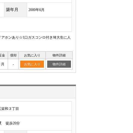
築年月
2000年6月
ドアホンあり☆1口ガスコンロ付き埼大生に人
証金
償却
お気に入り
物件詳細
ヶ月
-
お気に入り
物件詳細
区栄和３丁目
駅
徒歩20分