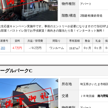
物件種別
アパート
階数/構造
2階建/軽量鉄骨造
大生応援キャンペーン実施中です。事前のエントリーが必要になりますので当社HP
お部屋！バストイレ別でお手頃家賃！南向きの陽当たり良！インターネット無料！
部屋番号
賃料
共益 / 管理費
間取り
専有面積
敷金
礼金
保
2
203
4.7万円
- / 0.2万円
ワンルーム
0ヶ月
0ヶ月
0
19.87ｍ
ーグルパークC
所在地
埼玉県さいたま市桜
交通
ＪＲ埼京線
南与野
物件種別
アパート