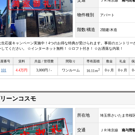
交通
ＪＲ埼京線
南与野
物件種別
アパート
階数/構造
2階建/木造
大生応援キャンペーン実施中！4つのお得な特典が受けられます。事前のエントリー
ーしてください。 ☆インターネット無料！ ☆ロフト付き！ ☆お洒落な内装！
部屋番号
賃料
共益 / 管理費
間取り
専有面積
敷金
礼金
保
2
101
4.4万円
3,000円 / -
ワンルーム
0ヶ月
0ヶ月
0
16.11ｍ
リーンコスモ
所在地
埼玉県さいたま市桜
交通
ＪＲ埼京線
南与野