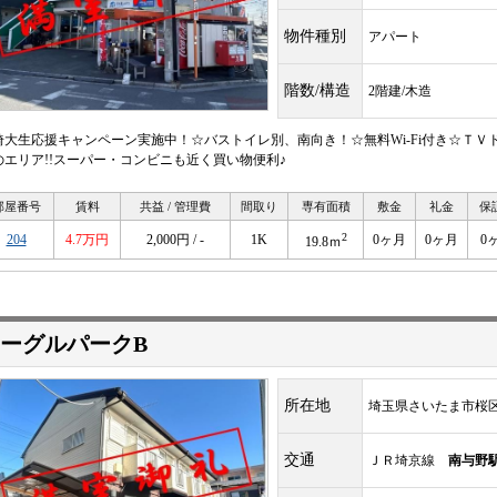
物件種別
アパート
階数/構造
2階建/木造
埼大生応援キャンペーン実施中！☆バストイレ別、南向き！☆無料Wi-Fi付き☆ＴＶ
のエリア!!スーパー・コンビニも近く買い物便利♪
部屋番号
賃料
共益 / 管理費
間取り
専有面積
敷金
礼金
保
2
204
4.7万円
2,000円 / -
1K
0ヶ月
0ヶ月
0
19.8ｍ
ーグルパークB
所在地
埼玉県さいたま市桜
交通
ＪＲ埼京線
南与野