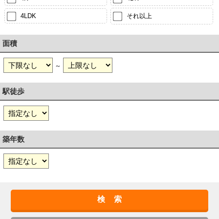
4LDK
それ以上
面積
～
駅徒歩
築年数