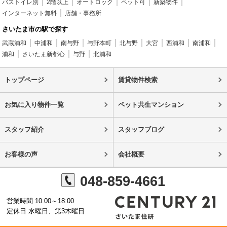
バストイレ別
2階以上
オートロック
ペット可
新築物件
インターネット無料
店舗・事務所
さいたま市の駅で探す
武蔵浦和
中浦和
南与野
与野本町
北与野
大宮
西浦和
南浦和
浦和
さいたま新都心
与野
北浦和
トップページ
賃貸物件検索
お気に入り物件一覧
ペット共生マンション
スタッフ紹介
スタッフブログ
お客様の声
会社概要
048-859-4661
営業時間 10:00～18:00
定休日 水曜日、第3木曜日