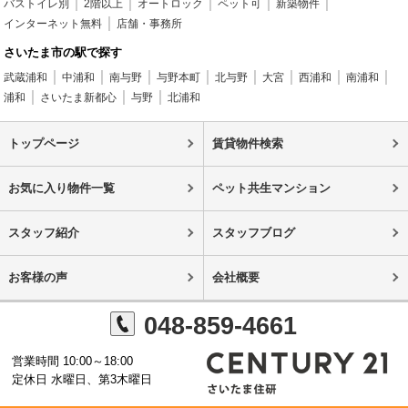
バストイレ別
2階以上
オートロック
ペット可
新築物件
インターネット無料
店舗・事務所
さいたま市の駅で探す
武蔵浦和
中浦和
南与野
与野本町
北与野
大宮
西浦和
南浦和
浦和
さいたま新都心
与野
北浦和
トップページ
賃貸物件検索
お気に入り物件一覧
ペット共生マンション
スタッフ紹介
スタッフブログ
お客様の声
会社概要
048-859-4661
営業時間 10:00～18:00
定休日 水曜日、第3木曜日