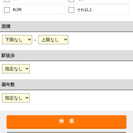
4LDK
それ以上
面積
～
駅徒歩
築年数