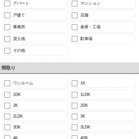
アパート
マンション
戸建て
店舗
事務所
倉庫・工場
貸土地
駐車場
その他
間取り
ワンルーム
1K
1DK
1LDK
2K
2DK
2LDK
3K
3DK
3LDK
4K
4DK