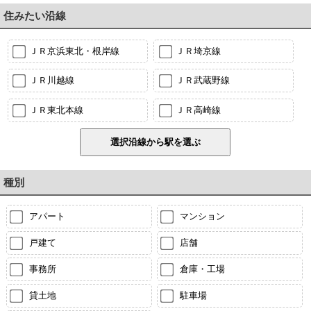
住みたい沿線
ＪＲ京浜東北・根岸線
ＪＲ埼京線
ＪＲ川越線
ＪＲ武蔵野線
ＪＲ東北本線
ＪＲ高崎線
種別
アパート
マンション
戸建て
店舗
事務所
倉庫・工場
貸土地
駐車場