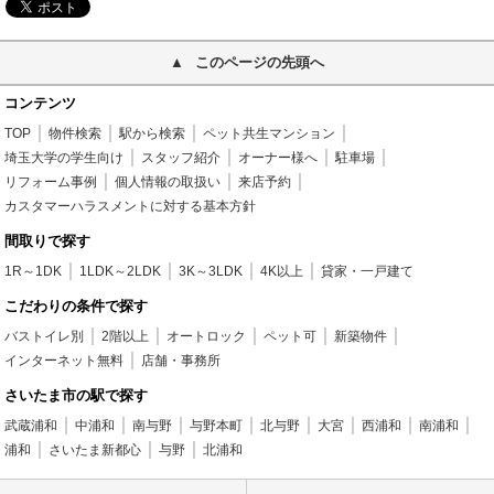
このページの先頭へ
コンテンツ
TOP
物件検索
駅から検索
ペット共生マンション
埼玉大学の学生向け
スタッフ紹介
オーナー様へ
駐車場
リフォーム事例
個人情報の取扱い
来店予約
カスタマーハラスメントに対する基本方針
間取りで探す
1R～1DK
1LDK～2LDK
3K～3LDK
4K以上
貸家・一戸建て
こだわりの条件で探す
バストイレ別
2階以上
オートロック
ペット可
新築物件
インターネット無料
店舗・事務所
さいたま市の駅で探す
武蔵浦和
中浦和
南与野
与野本町
北与野
大宮
西浦和
南浦和
浦和
さいたま新都心
与野
北浦和