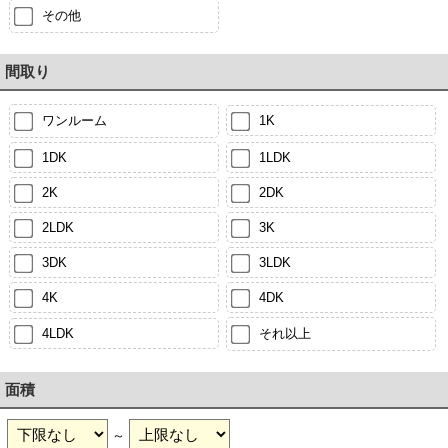
その他
間取り
ワンルーム
1K
1DK
1LDK
2K
2DK
2LDK
3K
3DK
3LDK
4K
4DK
4LDK
それ以上
面積
～