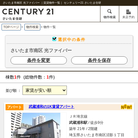
さいたま市南区 光ファイバー ｜賃貸物件一覧｜ センチュリー21 さいたま住研
物件検索
来店予約
TOPページ
>
物件検索
>
物件一覧
選択中の条件
さいたま市南区 光ファイバー
条件を変更
条件を保存
棟数
1
件 (総物件数：
1
件)
並び順 ：
武蔵浦和の1K賃貸アパート
アパート
ＪＲ埼京線
武蔵浦和駅
/ 徒歩9分
築年 21年 / 2階建
埼玉県さいたま市南区沼影１丁目