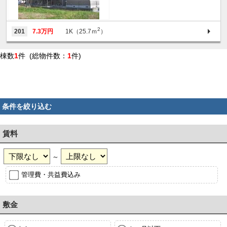
2
201
7.3万円
1K（25.7ｍ
）
棟数
1
件 (総物件数：
1
件)
条件を絞り込む
賃料
～
管理費・共益費込み
敷金