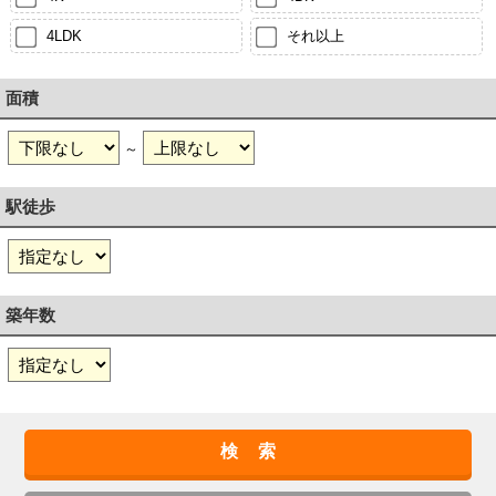
4LDK
それ以上
面積
～
駅徒歩
築年数