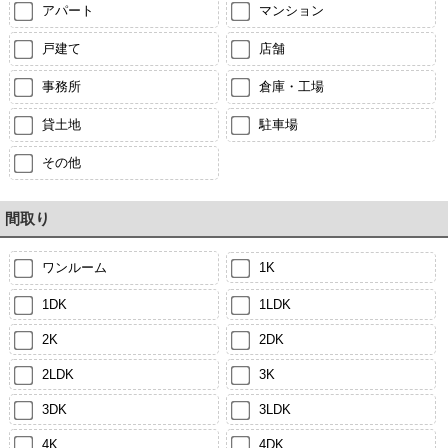
アパート
マンション
戸建て
店舗
事務所
倉庫・工場
貸土地
駐車場
その他
間取り
ワンルーム
1K
1DK
1LDK
2K
2DK
2LDK
3K
3DK
3LDK
4K
4DK