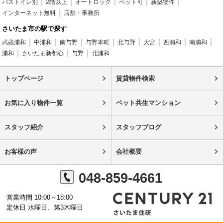
バストイレ別
2階以上
オートロック
ペット可
新築物件
インターネット無料
店舗・事務所
さいたま市の駅で探す
武蔵浦和
中浦和
南与野
与野本町
北与野
大宮
西浦和
南浦和
浦和
さいたま新都心
与野
北浦和
トップページ
賃貸物件検索
お気に入り物件一覧
ペット共生マンション
スタッフ紹介
スタッフブログ
お客様の声
会社概要
048-859-4661
営業時間 10:00～18:00
定休日 水曜日、第3木曜日