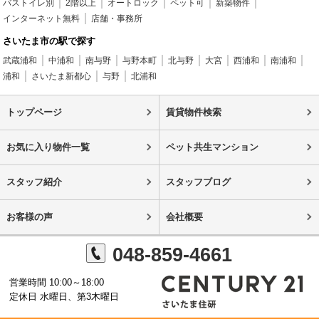
バストイレ別
2階以上
オートロック
ペット可
新築物件
インターネット無料
店舗・事務所
さいたま市の駅で探す
武蔵浦和
中浦和
南与野
与野本町
北与野
大宮
西浦和
南浦和
浦和
さいたま新都心
与野
北浦和
トップページ
賃貸物件検索
お気に入り物件一覧
ペット共生マンション
スタッフ紹介
スタッフブログ
お客様の声
会社概要
048-859-4661
営業時間 10:00～18:00
定休日 水曜日、第3木曜日