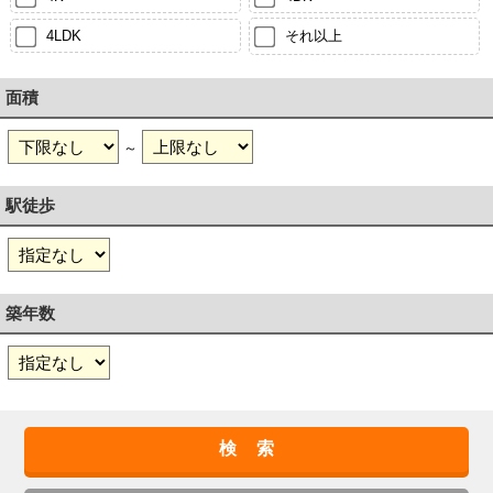
4LDK
それ以上
面積
～
駅徒歩
築年数