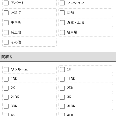
アパート
マンション
戸建て
店舗
事務所
倉庫・工場
貸土地
駐車場
その他
間取り
ワンルーム
1K
1DK
1LDK
2K
2DK
2LDK
3K
3DK
3LDK
4K
4DK