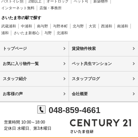
バストイレ別
2階以上
オートロック
ペット可
新築物件
インターネット無料
店舗・事務所
さいたま市の駅で探す
武蔵浦和
中浦和
南与野
与野本町
北与野
大宮
西浦和
南浦和
浦和
さいたま新都心
与野
北浦和
トップページ
賃貸物件検索
お気に入り物件一覧
ペット共生マンション
スタッフ紹介
スタッフブログ
お客様の声
会社概要
048-859-4661
営業時間 10:00～18:00
定休日 水曜日、第3木曜日