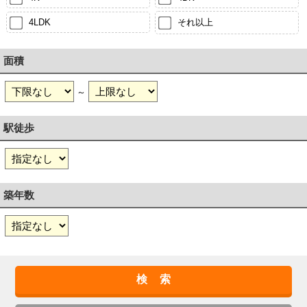
4LDK
それ以上
面積
～
駅徒歩
築年数