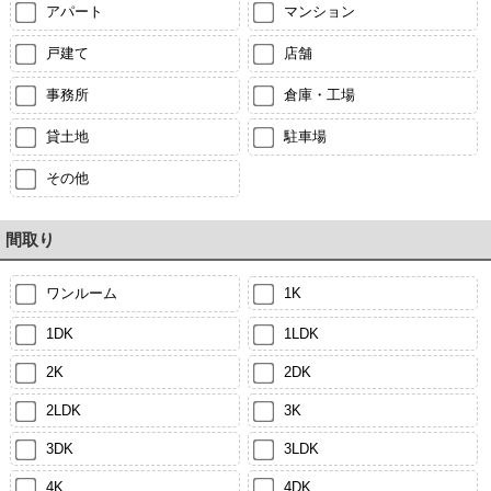
アパート
マンション
戸建て
店舗
事務所
倉庫・工場
貸土地
駐車場
その他
間取り
ワンルーム
1K
1DK
1LDK
2K
2DK
2LDK
3K
3DK
3LDK
4K
4DK