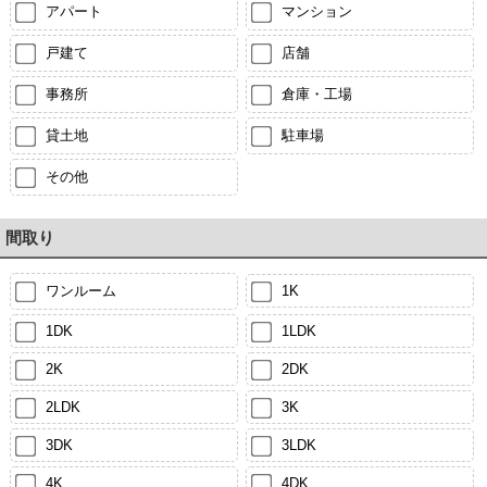
アパート
マンション
戸建て
店舗
事務所
倉庫・工場
貸土地
駐車場
その他
間取り
ワンルーム
1K
1DK
1LDK
2K
2DK
2LDK
3K
3DK
3LDK
4K
4DK