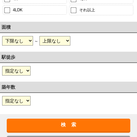
4LDK
それ以上
面積
～
駅徒歩
築年数