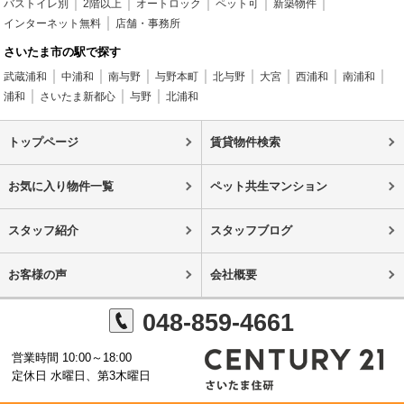
バストイレ別
2階以上
オートロック
ペット可
新築物件
インターネット無料
店舗・事務所
さいたま市の駅で探す
武蔵浦和
中浦和
南与野
与野本町
北与野
大宮
西浦和
南浦和
浦和
さいたま新都心
与野
北浦和
トップページ
賃貸物件検索
お気に入り物件一覧
ペット共生マンション
スタッフ紹介
スタッフブログ
お客様の声
会社概要
048-859-4661
営業時間 10:00～18:00
定休日 水曜日、第3木曜日