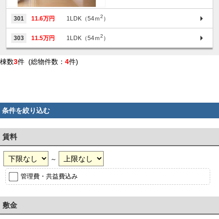
2
301
11.6万円
1LDK（54ｍ
）
2
303
11.5万円
1LDK（54ｍ
）
棟数
3
件 (総物件数：
4
件)
条件を絞り込む
賃料
～
管理費・共益費込み
敷金