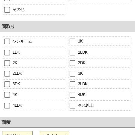
その他
間取り
ワンルーム
1K
1DK
1LDK
2K
2DK
2LDK
3K
3DK
3LDK
4K
4DK
4LDK
それ以上
面積