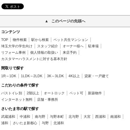
このページの先頭へ
コンテンツ
TOP
物件検索
駅から検索
ペット共生マンション
埼玉大学の学生向け
スタッフ紹介
オーナー様へ
駐車場
リフォーム事例
個人情報の取扱い
来店予約
カスタマーハラスメントに対する基本方針
間取りで探す
1R～1DK
1LDK～2LDK
3K～3LDK
4K以上
貸家・一戸建て
こだわりの条件で探す
バストイレ別
2階以上
オートロック
ペット可
新築物件
インターネット無料
店舗・事務所
さいたま市の駅で探す
武蔵浦和
中浦和
南与野
与野本町
北与野
大宮
西浦和
南浦和
浦和
さいたま新都心
与野
北浦和