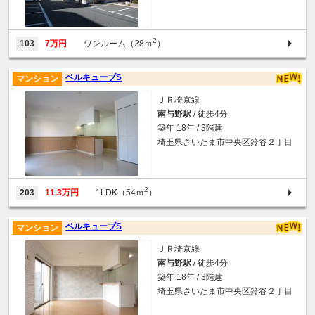
2
103
7万円
ワンルーム（28ｍ
）
ベルキューブS
マンション
ＪＲ埼京線
南与野駅
/ 徒歩4分
築年 18年 / 3階建
埼玉県さいたま市中央区鈴谷２丁目
2
203
11.3万円
1LDK（54ｍ
）
ベルキューブS
マンション
ＪＲ埼京線
南与野駅
/ 徒歩4分
築年 18年 / 3階建
埼玉県さいたま市中央区鈴谷２丁目