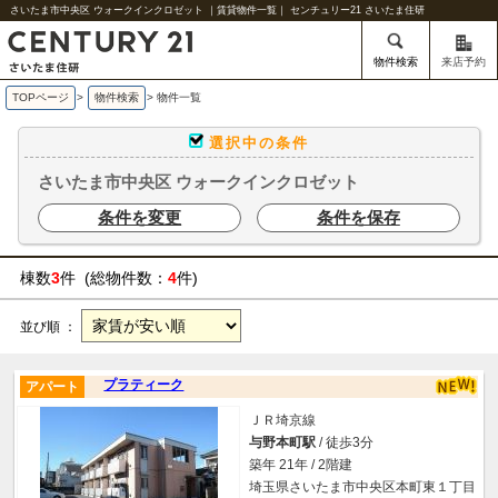
さいたま市中央区 ウォークインクロゼット ｜賃貸物件一覧｜ センチュリー21 さいたま住研
物件検索
来店予約
TOPページ
>
物件検索
>
物件一覧
選択中の条件
さいたま市中央区 ウォークインクロゼット
条件を変更
条件を保存
棟数
3
件 (総物件数：
4
件)
並び順 ：
プラティーク
アパート
ＪＲ埼京線
与野本町駅
/ 徒歩3分
築年 21年 / 2階建
埼玉県さいたま市中央区本町東１丁目