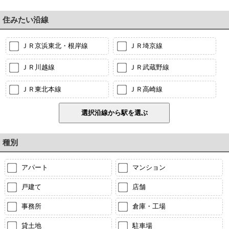
住みたい沿線
ＪＲ京浜東北・根岸線
ＪＲ埼京線
ＪＲ川越線
ＪＲ武蔵野線
ＪＲ東北本線
ＪＲ高崎線
種別
アパート
マンション
戸建て
店舗
事務所
倉庫・工場
貸土地
駐車場