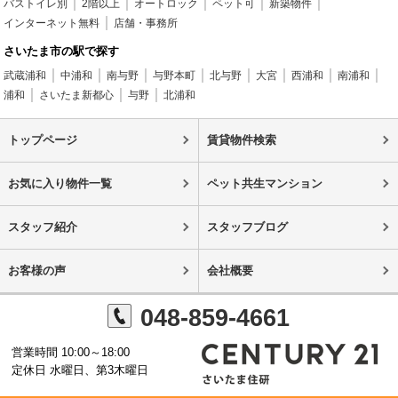
バストイレ別
2階以上
オートロック
ペット可
新築物件
インターネット無料
店舗・事務所
さいたま市の駅で探す
武蔵浦和
中浦和
南与野
与野本町
北与野
大宮
西浦和
南浦和
浦和
さいたま新都心
与野
北浦和
トップページ
賃貸物件検索
お気に入り物件一覧
ペット共生マンション
スタッフ紹介
スタッフブログ
お客様の声
会社概要
048-859-4661
営業時間 10:00～18:00
定休日 水曜日、第3木曜日