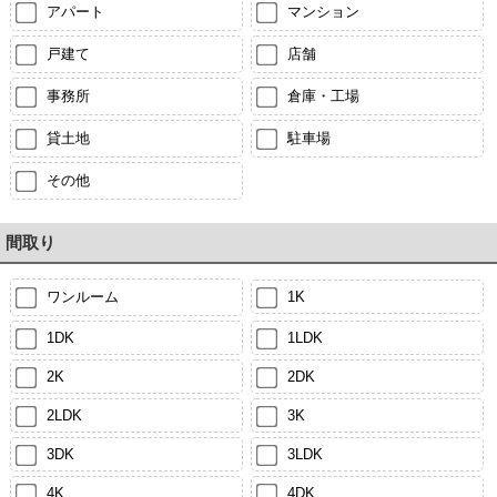
アパート
マンション
戸建て
店舗
事務所
倉庫・工場
貸土地
駐車場
その他
間取り
ワンルーム
1K
1DK
1LDK
2K
2DK
2LDK
3K
3DK
3LDK
4K
4DK