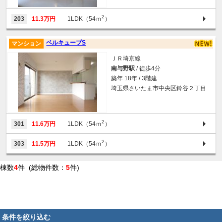
2
203
11.3万円
1LDK（54ｍ
）
ベルキューブS
マンション
ＪＲ埼京線
南与野駅
/ 徒歩4分
築年 18年 / 3階建
埼玉県さいたま市中央区鈴谷２丁目
2
301
11.6万円
1LDK（54ｍ
）
2
303
11.5万円
1LDK（54ｍ
）
棟数
4
件 (総物件数：
5
件)
条件を絞り込む