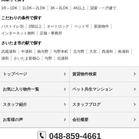
1R～1DK
1LDK～2LDK
3K～3LDK
4K以上
貸家・一戸建て
こだわりの条件で探す
バストイレ別
2階以上
オートロック
ペット可
新築物件
インターネット無料
店舗・事務所
さいたま市の駅で探す
武蔵浦和
中浦和
南与野
与野本町
北与野
大宮
西浦和
南浦和
浦和
さいたま新都心
与野
北浦和
トップページ
賃貸物件検索
お気に入り物件一覧
ペット共生マンション
スタッフ紹介
スタッフブログ
お客様の声
会社概要
048-859-4661