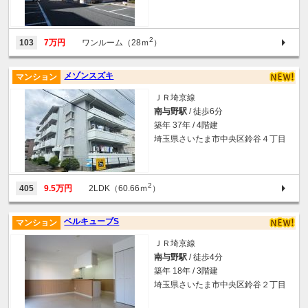
2
103
7万円
ワンルーム（28ｍ
）
メゾンスズキ
マンション
ＪＲ埼京線
南与野駅
/ 徒歩6分
築年 37年 / 4階建
埼玉県さいたま市中央区鈴谷４丁目
2
405
9.5万円
2LDK（60.66ｍ
）
ベルキューブS
マンション
ＪＲ埼京線
南与野駅
/ 徒歩4分
築年 18年 / 3階建
埼玉県さいたま市中央区鈴谷２丁目