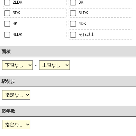
2LDK
3K
3DK
3LDK
4K
4DK
4LDK
それ以上
面積
～
駅徒歩
築年数