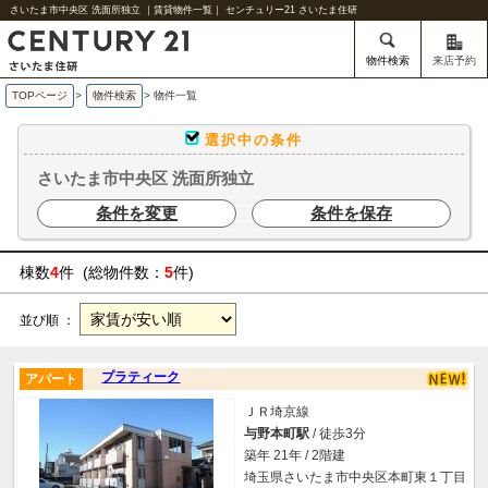
さいたま市中央区 洗面所独立 ｜賃貸物件一覧｜ センチュリー21 さいたま住研
物件検索
来店予約
TOPページ
>
物件検索
>
物件一覧
選択中の条件
さいたま市中央区 洗面所独立
条件を変更
条件を保存
棟数
4
件 (総物件数：
5
件)
並び順 ：
プラティーク
アパート
ＪＲ埼京線
与野本町駅
/ 徒歩3分
築年 21年 / 2階建
埼玉県さいたま市中央区本町東１丁目