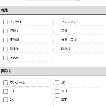
種別
アパート
マンション
戸建て
店舗
事務所
倉庫・工場
貸土地
駐車場
その他
間取り
ワンルーム
1K
1DK
1LDK
2K
2DK